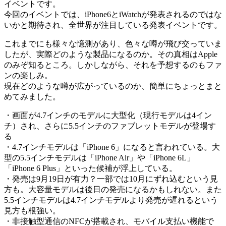
イベントです。
今回のイベントでは、iPhone6とiWatchが発表されるのではな
いかと期待され、全世界が注目している発表イベントです。
これまでにも様々な憶測があり、色々な噂が飛び交っていま
したが、実際どのような製品になるのか。その真相はApple
のみぞ知るところ。しかしながら、それを予想するのもファ
ンの楽しみ。
現在どのような噂が広がっているのか、簡単にちょっとまと
めてみました。
・画面が4.7インチのモデルに大型化（現行モデルは4イン
チ）され、さらに5.5インチのファブレットモデルが登場す
る
・4.7インチモデルは「iPhone 6」になると言われている。大
型の5.5インチモデルは「iPhone Air」や「iPhone 6L」
「iPhone 6 Plus」といった候補が浮上している。
・発売は9月19日が有力？一部では10月にずれ込むという見
方も。大容量モデルは後日の発売になるかもしれない。また
5.5インチモデルは4.7インチモデルより発売が遅れるという
見方も根強い。
・非接触型通信のNFCが搭載され、モバイル支払い機能で