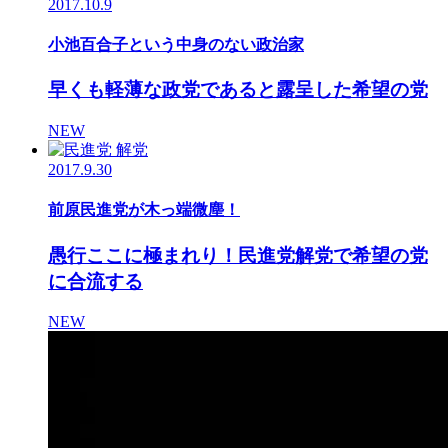
2017.10.9
小池百合子という中身のない政治家
早くも軽薄な政党であると露呈した希望の党
NEW
2017.9.30
前原民進党が木っ端微塵！
愚行ここに極まれり！民進党解党で希望の党
に合流する
NEW