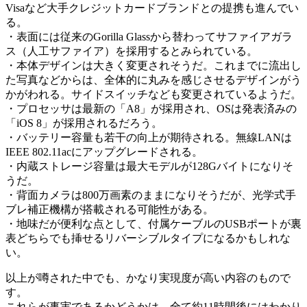
Visaなど大手クレジットカードブランドとの提携も進んでい
る。
・表面には従来のGorilla Glassから替わってサファイアガラ
ス（人工サファイア）を採用するとみられている。
・本体デザインは大きく変更されそうだ。これまでに流出し
た写真などからは、全体的に丸みを感じさせるデザインがう
かがわれる。サイドスイッチなども変更されているようだ。
・プロセッサは最新の「A8」が採用され、OSは発表済みの
「iOS 8」が採用されるだろう。
・バッテリー容量も若干の向上が期待される。無線LANは
IEEE 802.11acにアップグレードされる。
・内蔵ストレージ容量は最大モデルが128Gバイトになりそ
うだ。
・背面カメラは800万画素のままになりそうだが、光学式手
ブレ補正機構が搭載される可能性がある。
・地味だが便利な点として、付属ケーブルのUSBポートが裏
表どちらでも挿せるリバーシブルタイプになるかもしれな
い。
以上が噂された中でも、かなり実現度が高い内容のもので
す。
これらが事実であるかどうかは、全て約11時間後にはわかり