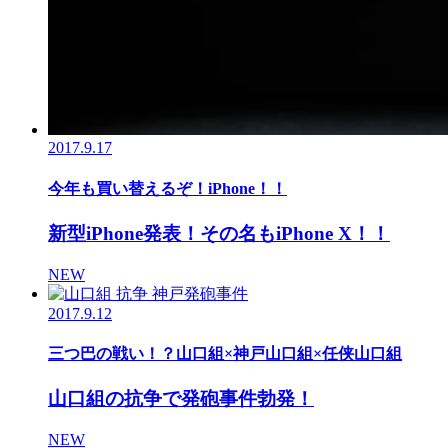
2017.9.17
今年も買い替えるぞ！iPhone！！
新型iPhone発表！その名もiPhone X！！
NEW
2017.9.12
三つ巴の戦い！？山口組×神戸山口組×任侠山口組
山口組の抗争で発砲事件勃発！
NEW