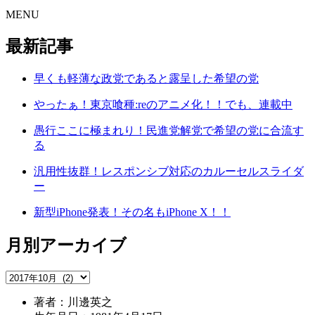
MENU
最新記事
早くも軽薄な政党であると露呈した希望の党
やったぁ！東京喰種:reのアニメ化！！でも、連載中
愚行ここに極まれり！民進党解党で希望の党に合流す
る
汎用性抜群！レスポンシブ対応のカルーセルスライダ
ー
新型iPhone発表！その名もiPhone X！！
月別アーカイブ
著者：川邊英之