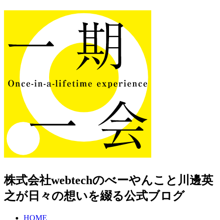
株式会社webtechのべーやんこと川邊英
之が日々の想いを綴る公式ブログ
HOME