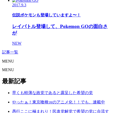
2017.9.3
伝説ポケモンも登場していますよ〜！
レイバトル登場して、Pokemon GOの面白さ
が
NEW
記事一覧
MENU
MENU
最新記事
早くも軽薄な政党であると露呈した希望の党
やったぁ！東京喰種:reのアニメ化！！でも、連載中
愚行ここに極まれり！民進党解党で希望の党に合流す