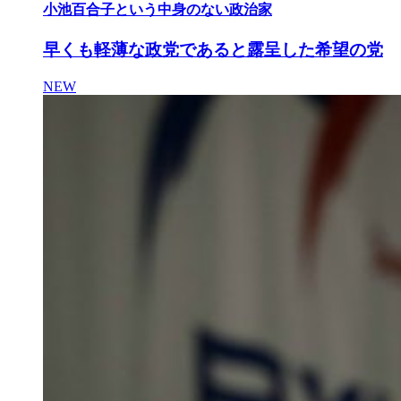
小池百合子という中身のない政治家
早くも軽薄な政党であると露呈した希望の党
NEW