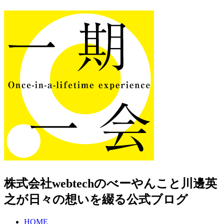
株式会社webtechのべーやんこと川邊英
之が日々の想いを綴る公式ブログ
HOME