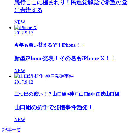
愚行ここに極まれり！民進党解党で希望の党
に合流する
NEW
2017.9.17
今年も買い替えるぞ！iPhone！！
新型iPhone発表！その名もiPhone X！！
NEW
2017.9.12
三つ巴の戦い！？山口組×神戸山口組×任侠山口組
山口組の抗争で発砲事件勃発！
NEW
記事一覧