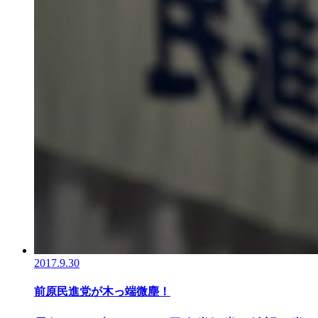
2017.9.30
前原民進党が木っ端微塵！