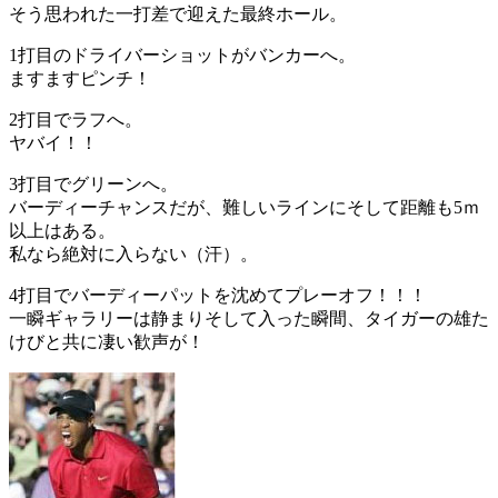
そう思われた一打差で迎えた最終ホール。
1打目のドライバーショットがバンカーへ。
ますますピンチ！
2打目でラフへ。
ヤバイ！！
3打目でグリーンへ。
バーディーチャンスだが、難しいラインにそして距離も5ｍ
以上はある。
私なら絶対に入らない（汗）。
4打目でバーディーパットを沈めてプレーオフ！！！
一瞬ギャラリーは静まりそして入った瞬間、タイガーの雄た
けびと共に凄い歓声が！