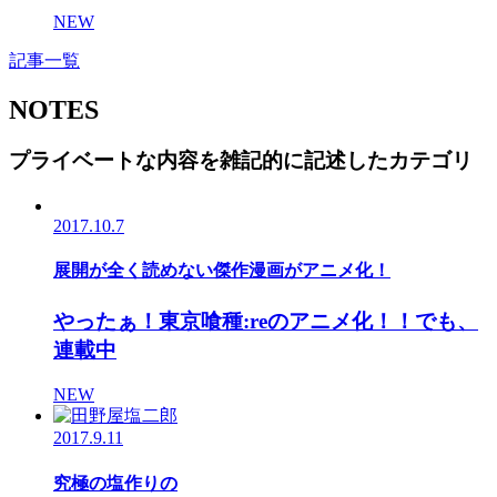
NEW
記事一覧
NOTES
プライベートな内容を雑記的に記述したカテゴリ
2017.10.7
展開が全く読めない傑作漫画がアニメ化！
やったぁ！東京喰種:reのアニメ化！！でも、
連載中
NEW
2017.9.11
究極の塩作りの