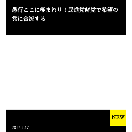
愚行ここに極まれり！民進党解党で希望の
党に合流する
NEW
2017.9.17