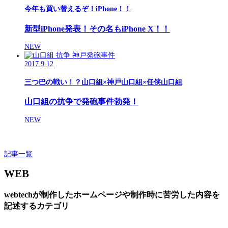
今年も買い替えるぞ！iPhone！！
新型iPhone発表！その名もiPhone X！！
NEW
2017.9.12
三つ巴の戦い！？山口組×神戸山口組×任侠山口組
山口組の抗争で発砲事件勃発！
NEW
記事一覧
WEB
webtechが制作したホームページや制作時に苦労した内容を
記述するカテゴリ