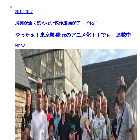
2017.10.7
展開が全く読めない傑作漫画がアニメ化！
やったぁ！東京喰種:reのアニメ化！！でも、連載中
NEW