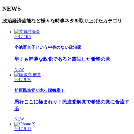
NEWS
政治経済芸能など様々な時事ネタを取り上げたカテゴリ
2017.10.9
小池百合子という中身のない政治家
早くも軽薄な政党であると露呈した希望の党
NEW
2017.9.30
前原民進党が木っ端微塵！
愚行ここに極まれり！民進党解党で希望の党に合流す
る
NEW
2017.9.17