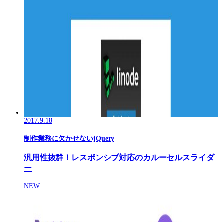
2017.9.18
制作業務に欠かせないjQuery
汎用性抜群！レスポンシブ対応のカルーセルスライダ
ー
NEW