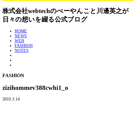
株式会社webtechのべーやんこと川邊英之が
日々の想いを綴る公式ブログ
HOME
NEWS
WEB
FASHION
NOTES
FASHION
zizihommev388cwhi1_o
2010.3.14