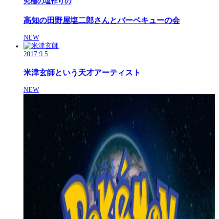
究極の塩作りの
高知の田野屋塩二郎さんとバーベキューの会
NEW
2017.9.5
米津玄師という天才アーティスト
NEW