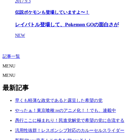
2017.9.3
伝説ポケモンも登場していますよ〜！
レイバトル登場して、Pokemon GOの面白さが
NEW
記事一覧
MENU
MENU
最新記事
早くも軽薄な政党であると露呈した希望の党
やったぁ！東京喰種:reのアニメ化！！でも、連載中
愚行ここに極まれり！民進党解党で希望の党に合流する
汎用性抜群！レスポンシブ対応のカルーセルスライダー