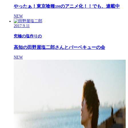
やったぁ！東京喰種:reのアニメ化！！でも、連載中
NEW
2017.9.11
究極の塩作りの
高知の田野屋塩二郎さんとバーベキューの会
NEW