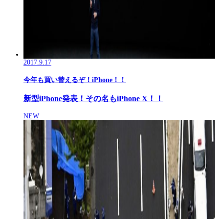
2017.9.17
今年も買い替えるぞ！iPhone！！
新型iPhone発表！その名もiPhone X！！
NEW