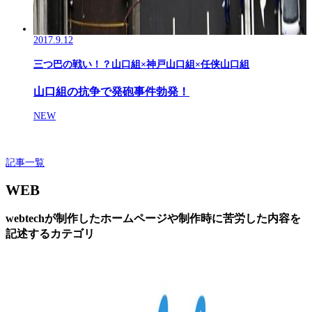
2017.9.12
三つ巴の戦い！？山口組×神戸山口組×任侠山口組
山口組の抗争で発砲事件勃発！
NEW
記事一覧
WEB
webtechが制作したホームページや制作時に苦労した内容を
記述するカテゴリ