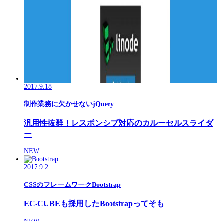
2017.9.18
制作業務に欠かせないjQuery
汎用性抜群！レスポンシブ対応のカルーセルスライダ
ー
NEW
2017.9.2
CSSのフレームワークBootstrap
EC-CUBEも採用したBootstrapってそも