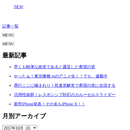
NEW
記事一覧
MENU
MENU
最新記事
早くも軽薄な政党であると露呈した希望の党
やったぁ！東京喰種:reのアニメ化！！でも、連載中
愚行ここに極まれり！民進党解党で希望の党に合流する
汎用性抜群！レスポンシブ対応のカルーセルスライダー
新型iPhone発表！その名もiPhone X！！
月別アーカイブ