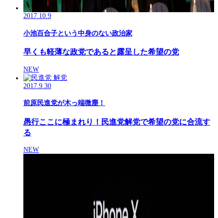
2017.10.9
小池百合子という中身のない政治家
早くも軽薄な政党であると露呈した希望の党
NEW
2017.9.30
前原民進党が木っ端微塵！
愚行ここに極まれり！民進党解党で希望の党に合流す
る
NEW