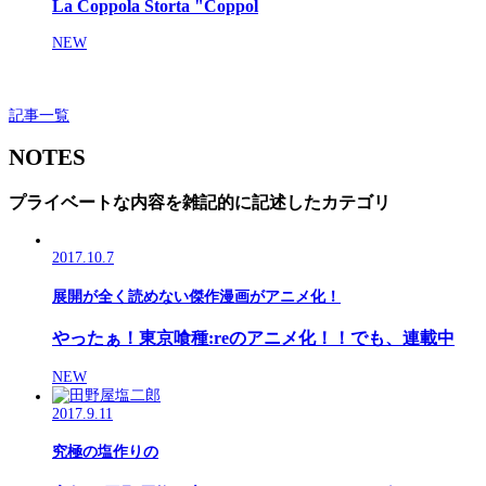
La Coppola Storta "Coppol
NEW
記事一覧
NOTES
プライベートな内容を雑記的に記述したカテゴリ
2017.10.7
展開が全く読めない傑作漫画がアニメ化！
やったぁ！東京喰種:reのアニメ化！！でも、連載中
NEW
2017.9.11
究極の塩作りの