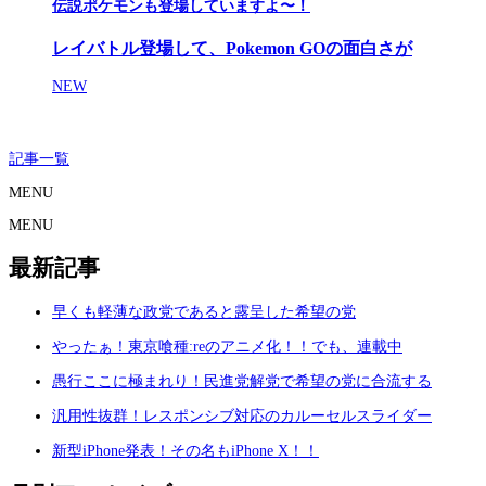
伝説ポケモンも登場していますよ〜！
レイバトル登場して、Pokemon GOの面白さが
NEW
記事一覧
MENU
MENU
最新記事
早くも軽薄な政党であると露呈した希望の党
やったぁ！東京喰種:reのアニメ化！！でも、連載中
愚行ここに極まれり！民進党解党で希望の党に合流する
汎用性抜群！レスポンシブ対応のカルーセルスライダー
新型iPhone発表！その名もiPhone X！！