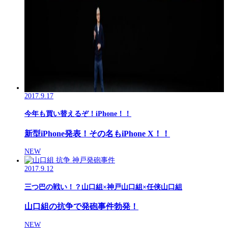
2017.9.17
今年も買い替えるぞ！iPhone！！
新型iPhone発表！その名もiPhone X！！
NEW
2017.9.12
三つ巴の戦い！？山口組×神戸山口組×任侠山口組
山口組の抗争で発砲事件勃発！
NEW