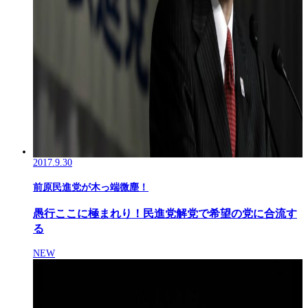
2017.9.30
前原民進党が木っ端微塵！
愚行ここに極まれり！民進党解党で希望の党に合流す
る
NEW