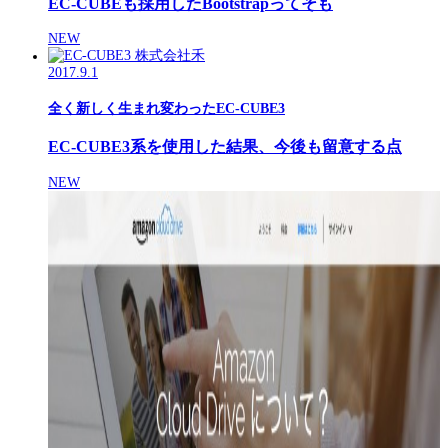
EC-CUBEも採用したBootstrapってそも
NEW
2017.9.1
全く新しく生まれ変わったEC-CUBE3
EC-CUBE3系を使用した結果、今後も留意する点
NEW