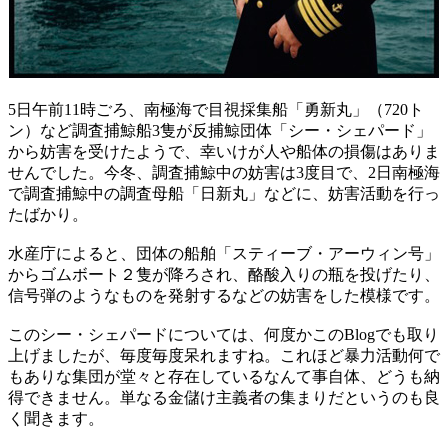
5日午前11時ごろ、南極海で目視採集船「勇新丸」（720ト
ン）など調査捕鯨船3隻が反捕鯨団体「シー・シェパード」
から妨害を受けたようで、幸いけが人や船体の損傷はありま
せんでした。今冬、調査捕鯨中の妨害は3度目で、2日南極海
で調査捕鯨中の調査母船「日新丸」などに、妨害活動を行っ
たばかり。
水産庁によると、団体の船舶「スティーブ・アーウィン号」
からゴムボート２隻が降ろされ、酪酸入りの瓶を投げたり、
信号弾のようなものを発射するなどの妨害をした模様です。
このシー・シェパードについては、何度かこのBlogでも取り
上げましたが、毎度毎度呆れますね。これほど暴力活動何で
もありな集団が堂々と存在しているなんて事自体、どうも納
得できません。単なる金儲け主義者の集まりだというのも良
く聞きます。