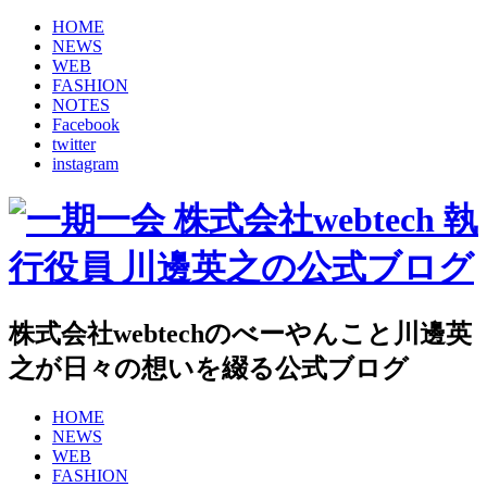
HOME
NEWS
WEB
FASHION
NOTES
Facebook
twitter
instagram
株式会社webtechのべーやんこと川邊英
之が日々の想いを綴る公式ブログ
HOME
NEWS
WEB
FASHION