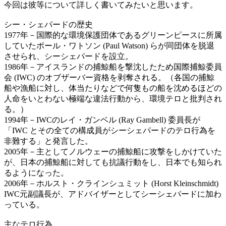
今回は彼等について詳しく書いてみたいと思います。
シー・シェパードの歴史
1977年－国際的な環境保護団体であるグリーンピースに所属
していたポール・ワトソン (Paul Watson) らが同団体を脱退
させられ、シーシェパードを設立。
1986年－アイスランドの捕鯨船を撃沈したため国際捕鯨委員
会 (IWC) のオブザーバー資格を剥奪される。（各国の捕鯨
船や漁船に対し、体当たりなどで何隻もの船を沈めるほどの
人命をいとわない極端な違法行動から、環境テロと批判され
る。）
1994年－IWCのレイ・ガンベル (Ray Gambell) 委員長が
「IWC とその全ての構成員がシーシェパードのテロ行為を
非難する」と発言した。
2005年－主としてノルウェーの捕鯨船に攻撃をしかけていた
が、日本の捕鯨船に対しても抗議行動をし、日本でも知られ
るようになった。
2006年－ホルスト・クラインシュミット (Horst Kleinschmidt)
IWC元副議長が、アドバイザーとしてシーシェパードに加わ
っている。
主なテロ行為