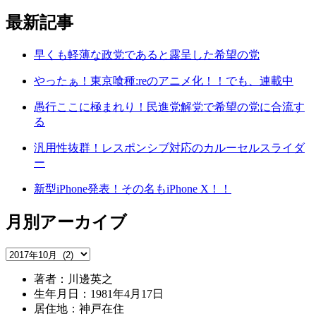
最新記事
早くも軽薄な政党であると露呈した希望の党
やったぁ！東京喰種:reのアニメ化！！でも、連載中
愚行ここに極まれり！民進党解党で希望の党に合流す
る
汎用性抜群！レスポンシブ対応のカルーセルスライダ
ー
新型iPhone発表！その名もiPhone X！！
月別アーカイブ
著者：川邊英之
生年月日：1981年4月17日
居住地：神戸在住