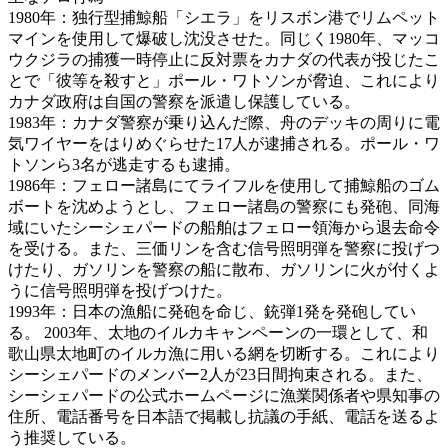
1980年：独行型捕鯨船「シエラ」をリスボン港でリムペット
マインを使用して爆破し沈没させた。同じく1980年、マッコ
ウクジラの捕獲一時停止に反対票をカナダの代表が投じたこ
とで「彼等を殺すと」ポール・ワトソンが脅迫、これにより
カナダ政府は自国の警察を派遣し保護している。
1983年：カナダ警察が乗り込んだ際、舟のデッキの周りに電
気ワイヤーをはりめぐらせた17人が逮捕される。ポール・ワ
トソンら3名が逃走するも逮捕。
1986年：フェロー諸島にてライフルを使用して捕鯨船のゴム
ボートを沈めようとし、フェロー諸島の警察にも発砲、同海
域にいたシーシェパードの船舶はフェロー領海から退去命令
を受ける。また、三価リンを含む信号照明弾を警察に投げつ
けたり、ガソリンを警察の船に散布、ガソリンに火が付くよ
うに信号照明弾を投げつけた。
1993年：日本の漁船に発砲を命じ、銃弾1発を発砲してい
る。 2003年、太地のイルカキャンペーンの一環として、和
歌山県太地町のイルカ漁に用いる網を切断する。これにより
シーシェパードのメンバー2人が23日間拘束される。また、
シーシェパードの公式ホームページに漁業関係者や県知事の
住所、電話番号を日本語で掲載し抗議の手紙、電話を送るよ
う推奨している。