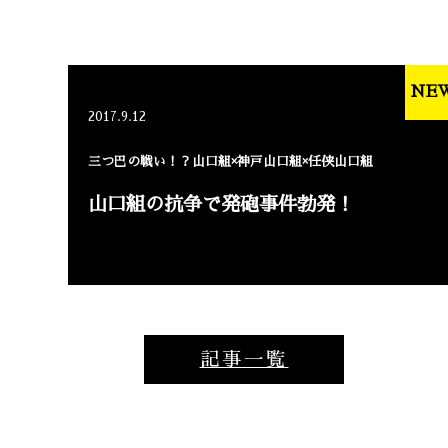
NE
2017.9.12
三つ巴の戦い！？山口組×神戸山口組×任侠山口組
山口組の抗争で発砲事件勃発！
記事一覧