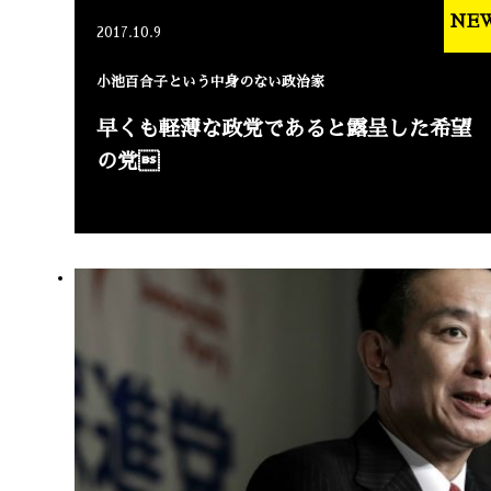
NE
2017.10.9
小池百合子という中身のない政治家
早くも軽薄な政党であると露呈した希望
の党