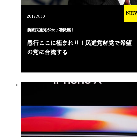
NE
2017.9.30
前原民進党が木っ端微塵！
愚行ここに極まれり！民進党解党で希望
の党に合流する