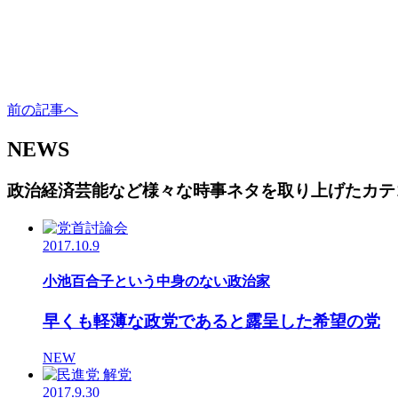
前の記事へ
NEWS
政治経済芸能など様々な時事ネタを取り上げたカテ
2017.10.9
小池百合子という中身のない政治家
早くも軽薄な政党であると露呈した希望の党
NEW
2017.9.30