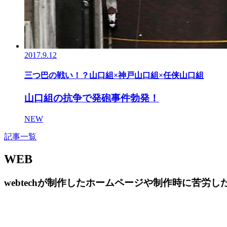
2017.9.12
三つ巴の戦い！？山口組×神戸山口組×任侠山口組
山口組の抗争で発砲事件勃発！
NEW
記事一覧
WEB
webtechが制作したホームページや制作時に苦労