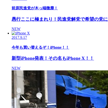
前原民進党が木っ端微塵！
愚行ここに極まれり！民進党解党で希望の党に
NEW
2017.9.17
今年も買い替えるぞ！iPhone！！
新型iPhone発表！その名もiPhone X！！
NEW