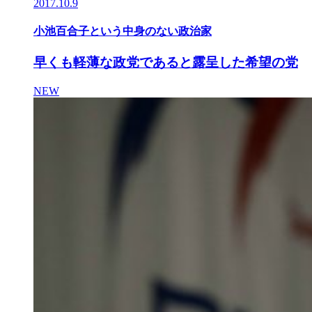
2017.10.9
小池百合子という中身のない政治家
早くも軽薄な政党であると露呈した希望の党
NEW