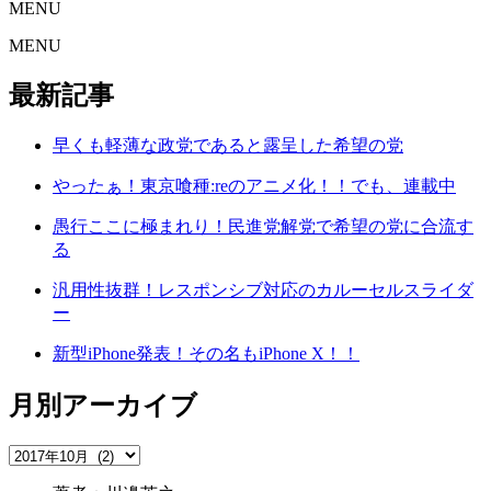
MENU
MENU
最新記事
早くも軽薄な政党であると露呈した希望の党
やったぁ！東京喰種:reのアニメ化！！でも、連載中
愚行ここに極まれり！民進党解党で希望の党に合流す
る
汎用性抜群！レスポンシブ対応のカルーセルスライダ
ー
新型iPhone発表！その名もiPhone X！！
月別アーカイブ