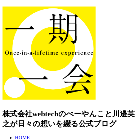
株式会社webtechのべーやんこと川邊英
之が日々の想いを綴る公式ブログ
HOME