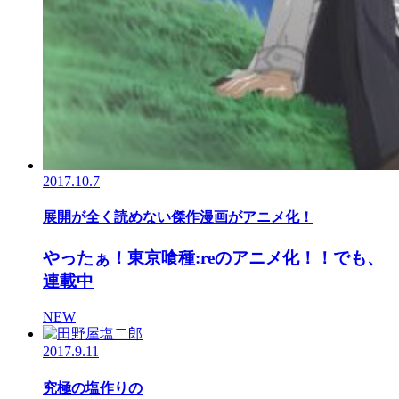
2017.10.7
展開が全く読めない傑作漫画がアニメ化！
やったぁ！東京喰種:reのアニメ化！！でも、
連載中
NEW
2017.9.11
究極の塩作りの