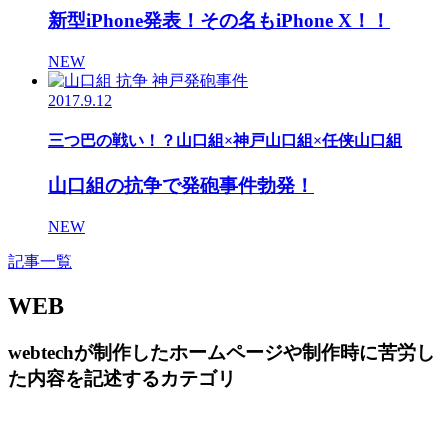
新型iPhone発表！その名もiPhone X！！
NEW
2017.9.12
三つ巴の戦い！？山口組×神戸山口組×任侠山口組
山口組の抗争で発砲事件勃発！
NEW
記事一覧
WEB
webtechが制作したホームページや制作時に苦労し
た内容を記述するカテゴリ