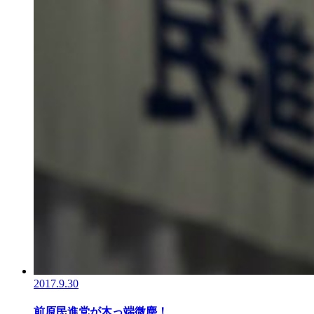
2017.9.30
前原民進党が木っ端微塵！