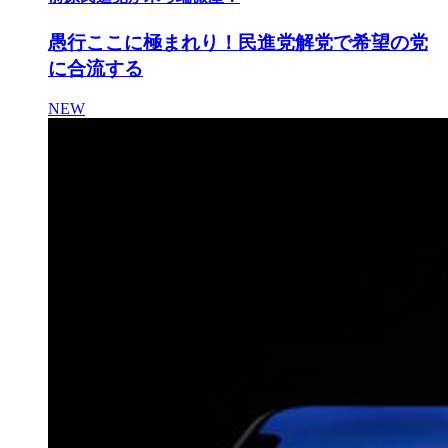
愚行ここに極まれり！民進党解党で希望の党
に合流する
NEW