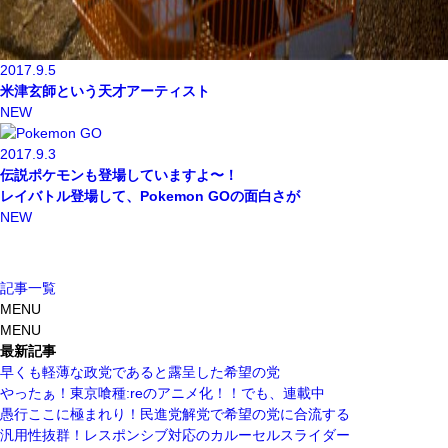
2017.9.5
米津玄師という天才アーティスト
NEW
2017.9.3
伝説ポケモンも登場していますよ〜！
レイバトル登場して、Pokemon GOの面白さが
NEW
記事一覧
MENU
MENU
最新記事
早くも軽薄な政党であると露呈した希望の党
やったぁ！東京喰種:reのアニメ化！！でも、連載中
愚行ここに極まれり！民進党解党で希望の党に合流する
汎用性抜群！レスポンシブ対応のカルーセルスライダー