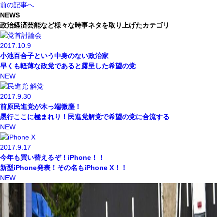
前の記事へ
NEWS
政治経済芸能など様々な時事ネタを取り上げたカテゴリ
2017.10.9
小池百合子という中身のない政治家
早くも軽薄な政党であると露呈した希望の党
NEW
2017.9.30
前原民進党が木っ端微塵！
愚行ここに極まれり！民進党解党で希望の党に合流する
NEW
2017.9.17
今年も買い替えるぞ！iPhone！！
新型iPhone発表！その名もiPhone X！！
NEW