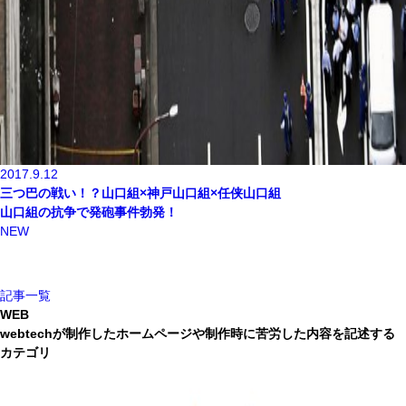
2017.9.12
三つ巴の戦い！？山口組×神戸山口組×任侠山口組
山口組の抗争で発砲事件勃発！
NEW
記事一覧
WEB
webtechが制作したホームページや制作時に苦労した内容を記述する
カテゴリ