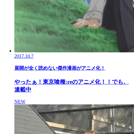
2017.10.7
展開が全く読めない傑作漫画がアニメ化！
やったぁ！東京喰種:reのアニメ化！！でも、
連載中
NEW