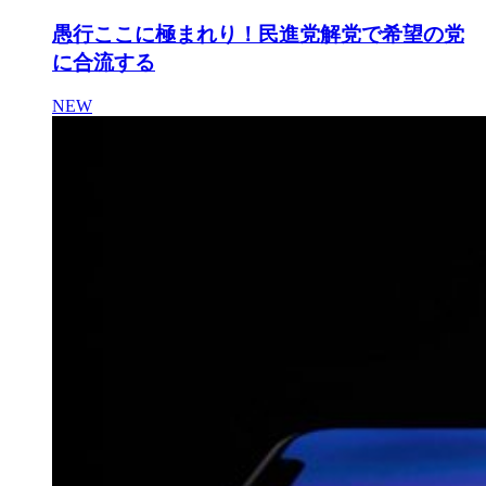
愚行ここに極まれり！民進党解党で希望の党
に合流する
NEW