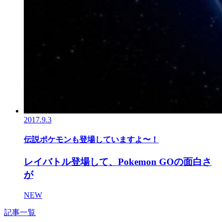
2017.9.3
伝説ポケモンも登場していますよ〜！
レイバトル登場して、Pokemon GOの面白さ
が
NEW
記事一覧