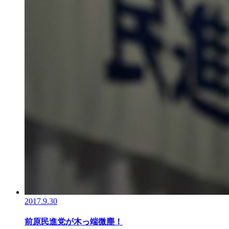
2017.9.30
前原民進党が木っ端微塵！