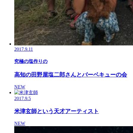
2017.9.11
究極の塩作りの
高知の田野屋塩二郎さんとバーベキューの会
NEW
2017.9.5
米津玄師という天才アーティスト
NEW