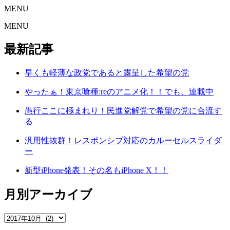
MENU
MENU
最新記事
早くも軽薄な政党であると露呈した希望の党
やったぁ！東京喰種:reのアニメ化！！でも、連載中
愚行ここに極まれり！民進党解党で希望の党に合流す
る
汎用性抜群！レスポンシブ対応のカルーセルスライダ
ー
新型iPhone発表！その名もiPhone X！！
月別アーカイブ