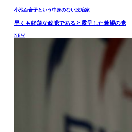
小池百合子という中身のない政治家
早くも軽薄な政党であると露呈した希望の党
NEW