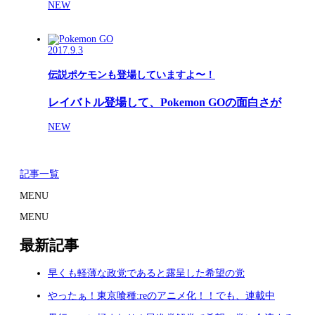
NEW
2017.9.3
伝説ポケモンも登場していますよ〜！
レイバトル登場して、Pokemon GOの面白さが
NEW
記事一覧
MENU
MENU
最新記事
早くも軽薄な政党であると露呈した希望の党
やったぁ！東京喰種:reのアニメ化！！でも、連載中