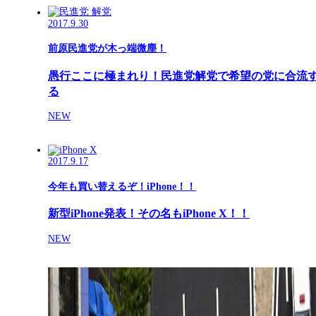
2017.9.30
前原民進党が木っ端微塵！
愚行ここに極まれり！民進党解党で希望の党に合流
る
NEW
2017.9.17
今年も買い替えるぞ！iPhone！！
新型iPhone発表！その名もiPhone X！！
NEW