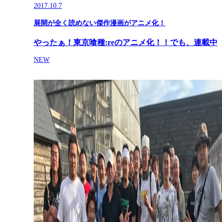
2017.10.7
展開が全く読めない傑作漫画がアニメ化！
やったぁ！東京喰種:reのアニメ化！！でも、連載中
NEW