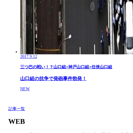
2017.9.12
三つ巴の戦い！？山口組×神戸山口組×任侠山口組
山口組の抗争で発砲事件勃発！
NEW
記事一覧
WEB