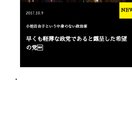
NE
2017.10.9
小池百合子という中身のない政治家
早くも軽薄な政党であると露呈した希望
の党