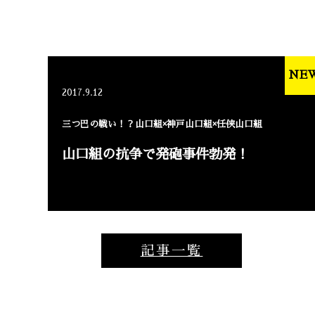
NE
2017.9.12
三つ巴の戦い！？山口組×神戸山口組×任侠山口組
山口組の抗争で発砲事件勃発！
記事一覧