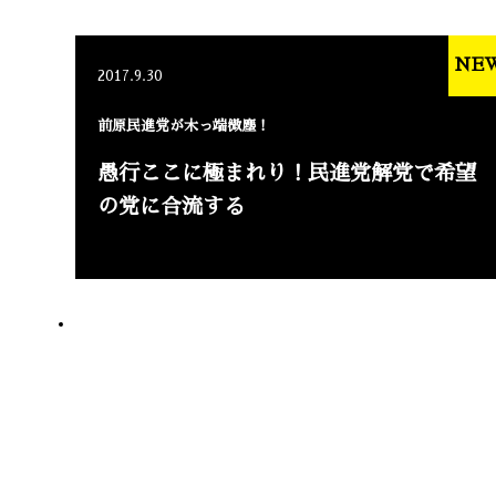
NE
2017.9.30
前原民進党が木っ端微塵！
愚行ここに極まれり！民進党解党で希望
の党に合流する