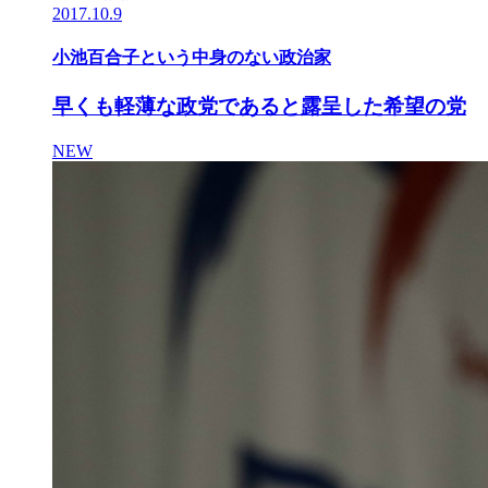
2017.10.9
小池百合子という中身のない政治家
早くも軽薄な政党であると露呈した希望の党
NEW