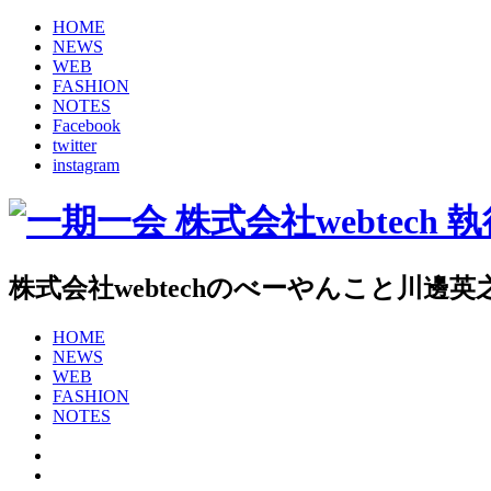
HOME
NEWS
WEB
FASHION
NOTES
Facebook
twitter
instagram
株式会社webtechのべーやんこと川
HOME
NEWS
WEB
FASHION
NOTES