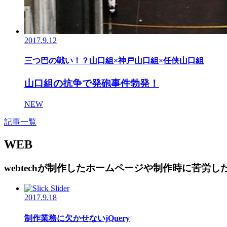
2017.9.12
三つ巴の戦い！？山口組×神戸山口組×任侠山口組
山口組の抗争で発砲事件勃発！
NEW
記事一覧
WEB
webtechが制作したホームページや制作時に苦労
2017.9.18
制作業務に欠かせないjQuery