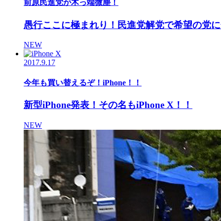
前原民進党が木っ端微塵！
愚行ここに極まれり！民進党解党で希望の党に
NEW
2017.9.17
今年も買い替えるぞ！iPhone！！
新型iPhone発表！その名もiPhone X！！
NEW