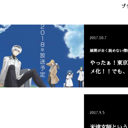
プ
2017.10.7
展開が全く読めない傑
やったぁ！東京
メ化！！でも、
2017.9.5
米津玄師という