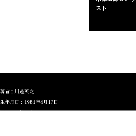
スト
著者：川邊英之
生年月日：1981年4月17日
居住地：神戸在住
趣味：ゴルフ・バスケットボール
現代の政治に社会問題、趣味であるファッションや実際に自分