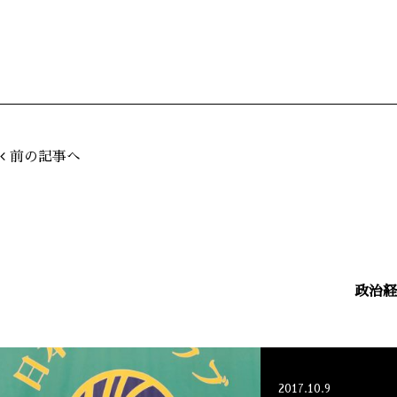
前の記事へ
政治経
2017.10.9