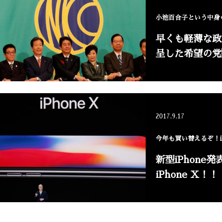
小池百合子という中身
早くも軽薄な政
呈した希望の党
2017.9.17
今年も買い替えるぞ！iP
新型iPhone
iPhone X！！