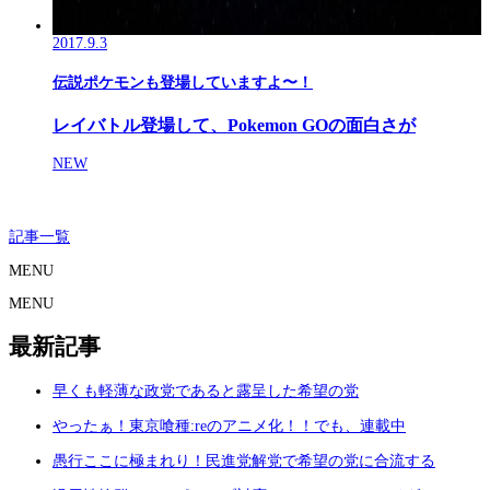
2017.9.3
伝説ポケモンも登場していますよ〜！
レイバトル登場して、Pokemon GOの面白さが
NEW
記事一覧
MENU
MENU
最新記事
早くも軽薄な政党であると露呈した希望の党
やったぁ！東京喰種:reのアニメ化！！でも、連載中
愚行ここに極まれり！民進党解党で希望の党に合流する