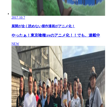
2017.10.7
展開が全く読めない傑作漫画がアニメ化！
やったぁ！東京喰種:reのアニメ化！！でも、連載中
NEW