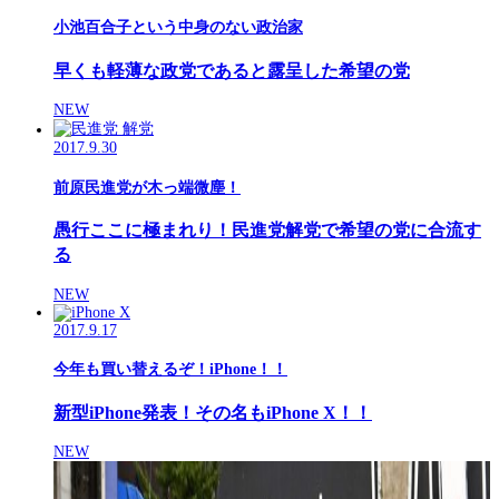
小池百合子という中身のない政治家
早くも軽薄な政党であると露呈した希望の党
NEW
2017.9.30
前原民進党が木っ端微塵！
愚行ここに極まれり！民進党解党で希望の党に合流す
る
NEW
2017.9.17
今年も買い替えるぞ！iPhone！！
新型iPhone発表！その名もiPhone X！！
NEW