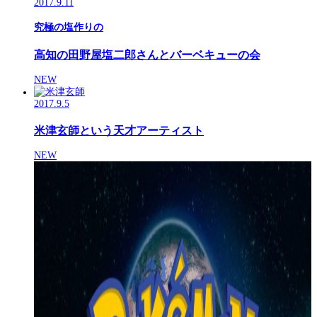
2017.9.11
究極の塩作りの
高知の田野屋塩二郎さんとバーベキューの会
NEW
2017.9.5
米津玄師という天才アーティスト
NEW