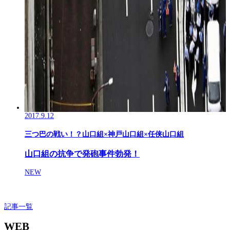
2017.9.12
三つ巴の戦い！？山口組×神戸山口組×任侠山口組
山口組の抗争で発砲事件勃発！
NEW
記事一覧
WEB