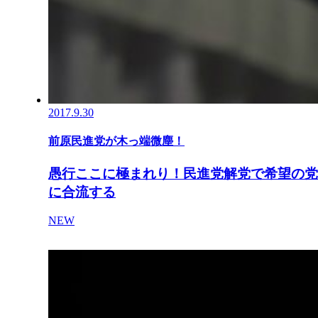
2017.9.30
前原民進党が木っ端微塵！
愚行ここに極まれり！民進党解党で希望の党
に合流する
NEW