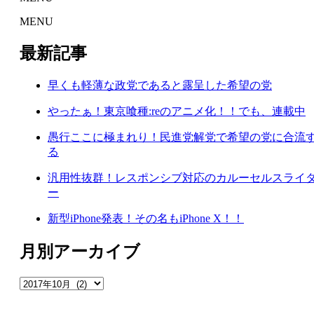
MENU
最新記事
早くも軽薄な政党であると露呈した希望の党
やったぁ！東京喰種:reのアニメ化！！でも、連載中
愚行ここに極まれり！民進党解党で希望の党に合流
る
汎用性抜群！レスポンシブ対応のカルーセルスライ
ー
新型iPhone発表！その名もiPhone X！！
月別アーカイブ