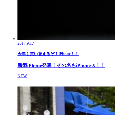
2017.9.17
今年も買い替えるぞ！iPhone！！
新型iPhone発表！その名もiPhone X！！
NEW