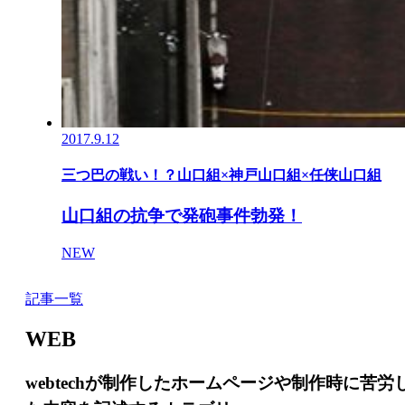
2017.9.12
三つ巴の戦い！？山口組×神戸山口組×任侠山口組
山口組の抗争で発砲事件勃発！
NEW
記事一覧
WEB
webtechが制作したホームページや制作時に苦労