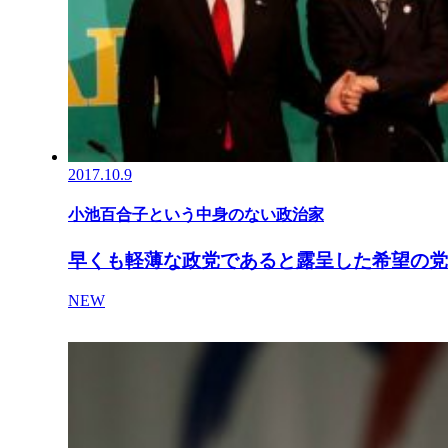
2017.10.9
小池百合子という中身のない政治家
早くも軽薄な政党であると露呈した希望の党
NEW