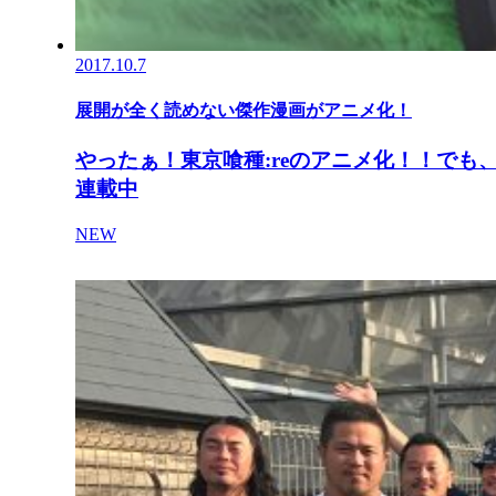
2017.10.7
展開が全く読めない傑作漫画がアニメ化！
やったぁ！東京喰種:reのアニメ化！！でも
連載中
NEW