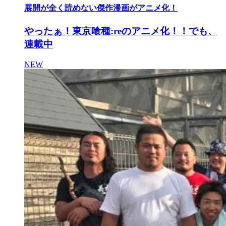
展開が全く読めない傑作漫画がアニメ化！
やったぁ！東京喰種:reのアニメ化！！でも、
連載中
NEW