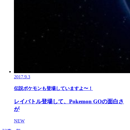
2017.9.3
伝説ポケモンも登場していますよ〜！
レイバトル登場して、Pokemon GOの面白さ
が
NEW