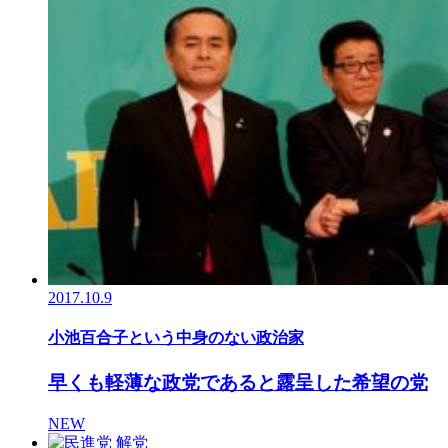
2017.10.9
小池百合子という中身のない政治家
早くも軽薄な政党であると露呈した希望の党
NEW