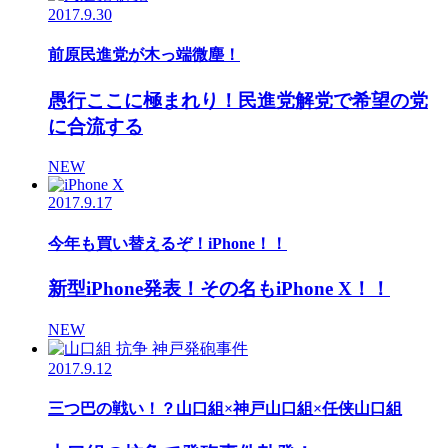
2017.9.30
前原民進党が木っ端微塵！
愚行ここに極まれり！民進党解党で希望の党
に合流する
NEW
2017.9.17
今年も買い替えるぞ！iPhone！！
新型iPhone発表！その名もiPhone X！！
NEW
2017.9.12
三つ巴の戦い！？山口組×神戸山口組×任侠山口組