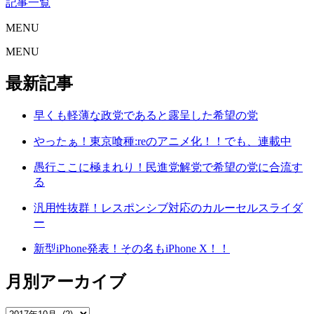
記事一覧
MENU
MENU
最新記事
早くも軽薄な政党であると露呈した希望の党
やったぁ！東京喰種:reのアニメ化！！でも、連載中
愚行ここに極まれり！民進党解党で希望の党に合流す
る
汎用性抜群！レスポンシブ対応のカルーセルスライダ
ー
新型iPhone発表！その名もiPhone X！！
月別アーカイブ