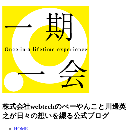
株式会社webtechのべーやんこと川邊英
之が日々の想いを綴る公式ブログ
HOME