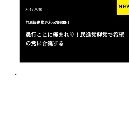
NE
2017.9.30
前原民進党が木っ端微塵！
愚行ここに極まれり！民進党解党で希望
の党に合流する