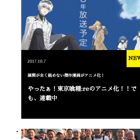
NE
2017.10.7
展開が全く読めない傑作漫画がアニメ化！
やったぁ！東京喰種:reのアニメ化！！で
も、連載中