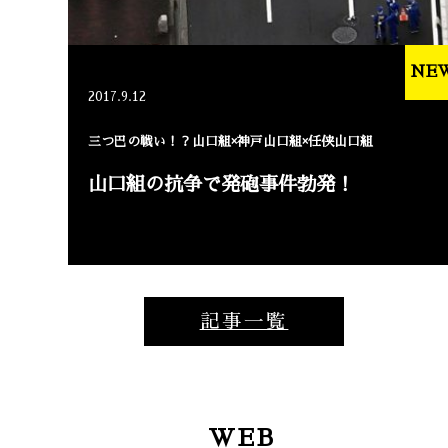
NE
2017.9.12
三つ巴の戦い！？山口組×神戸山口組×任侠山口組
山口組の抗争で発砲事件勃発！
記事一覧
WEB