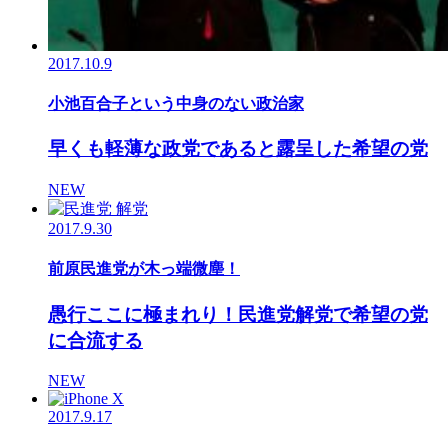
2017.10.9
小池百合子という中身のない政治家
早くも軽薄な政党であると露呈した希望の党
NEW
2017.9.30
前原民進党が木っ端微塵！
愚行ここに極まれり！民進党解党で希望の党
に合流する
NEW
2017.9.17