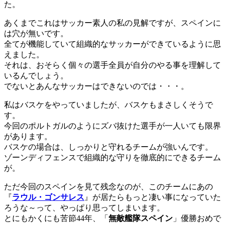
た。
あくまでこれはサッカー素人の私の見解ですが、スペインに
は穴が無いです。
全てが機能していて組織的なサッカーができているように思
えました。
それは、おそらく個々の選手全員が自分のやる事を理解して
いるんでしょう。
でないとあんなサッカーはできないのでは・・・。
私はバスケをやっていましたが、バスケもまさしくそうで
す。
今回のポルトガルのようにズバ抜けた選手が一人いても限界
があります。
バスケの場合は、しっかりと守れるチームが強いんです。
ゾーンディフェンスで組織的な守りを徹底的にできるチーム
が。
ただ今回のスペインを見て残念なのが、このチームにあの
『
ラウル・ゴンサレス
』が居たらもっと凄い事になっていた
ろうな～って、やっぱり思ってしまいます。
とにもかくにも苦節44年、「
無敵艦隊スペイン
」優勝おめで