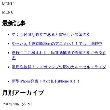
MENU
MENU
最新記事
早くも軽薄な政党であると露呈した希望の党
やったぁ！東京喰種:reのアニメ化！！でも、連載中
愚行ここに極まれり！民進党解党で希望の党に合流す
る
汎用性抜群！レスポンシブ対応のカルーセルスライダ
ー
新型iPhone発表！その名もiPhone X！！
月別アーカイブ