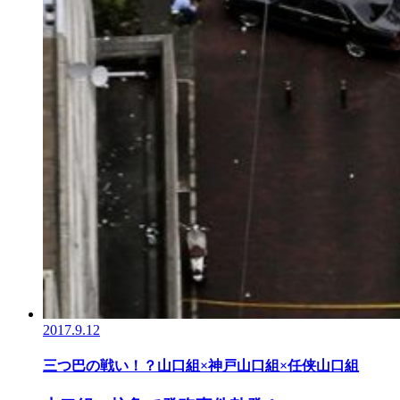
2017.9.12
三つ巴の戦い！？山口組×神戸山口組×任侠山口組