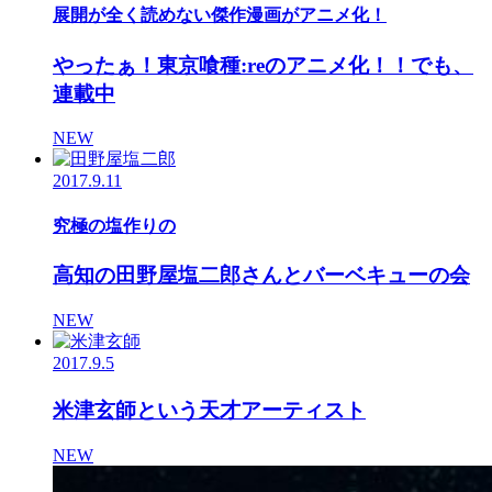
展開が全く読めない傑作漫画がアニメ化！
やったぁ！東京喰種:reのアニメ化！！でも、
連載中
NEW
2017.9.11
究極の塩作りの
高知の田野屋塩二郎さんとバーベキューの会
NEW
2017.9.5
米津玄師という天才アーティスト
NEW