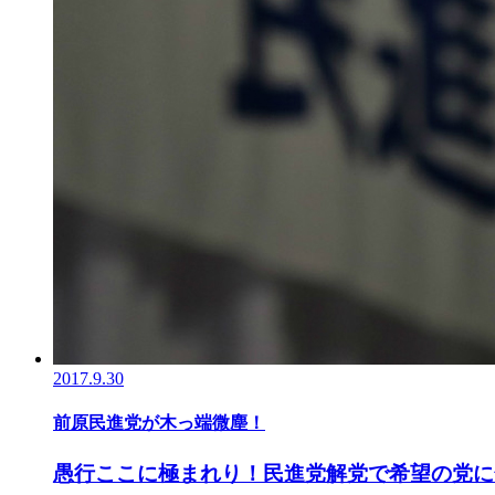
2017.9.30
前原民進党が木っ端微塵！
愚行ここに極まれり！民進党解党で希望の党に