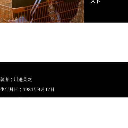
スト
著者：川邊英之
生年月日：1981年4月17日
居住地：神戸在住
趣味：ゴルフ・バスケットボール
現代の政治に社会問題、趣味であるファッションや実際に自分
介、更に仕事であるWeb関連や日本の文化でもある日本酒な