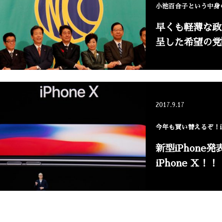
小池百合子という中身
早くも軽薄な政
呈した希望の党
2017.9.17
今年も買い替えるぞ！iP
新型iPhone
iPhone X！！