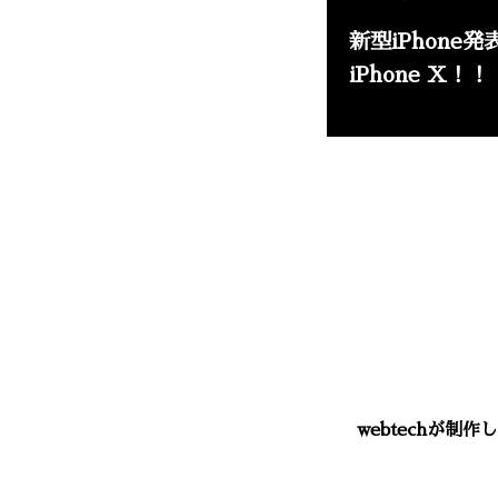
新型iPhone
iPhone X！！
webtechが