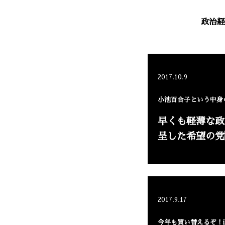
政治経
2017.10.9
小池百合子という中身
早くも軽薄な政
呈した希望の党
2017.9.17
今年も買い替えるぞ！iP