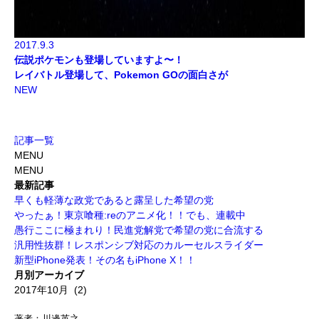
2017.9.3
伝説ポケモンも登場していますよ〜！
レイバトル登場して、Pokemon GOの面白さが
NEW
記事一覧
MENU
MENU
最新記事
早くも軽薄な政党であると露呈した希望の党
やったぁ！東京喰種:reのアニメ化！！でも、連載中
愚行ここに極まれり！民進党解党で希望の党に合流する
汎用性抜群！レスポンシブ対応のカルーセルスライダー
新型iPhone発表！その名もiPhone X！！
月別アーカイブ
著者：川邊英之