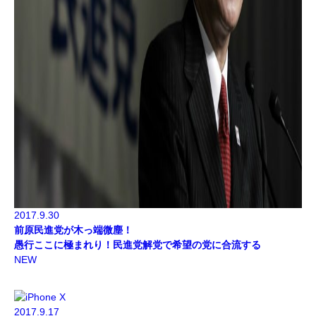
2017.9.30
前原民進党が木っ端微塵！
愚行ここに極まれり！民進党解党で希望の党に合流する
NEW
2017.9.17