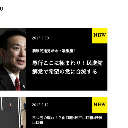
リ
NEW
2017.9.30
前原民進党が木っ端微塵！
愚行ここに極まれり！民進党
解党で希望の党に合流する
NEW
2017.9.12
三つ巴の戦い！？山口組×神戸山口組×任侠
山口組