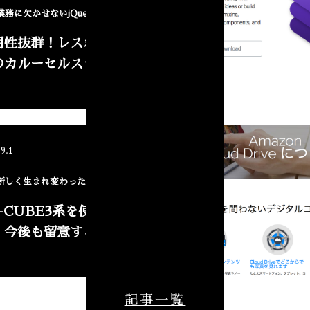
業務に欠かせないjQuery
用性抜群！レスポンシブ対
のカルーセルスライダー
NEW
.9.1
新しく生まれ変わったEC-CUBE3
C-CUBE3系を使用した結
、今後も留意する点
記事一覧