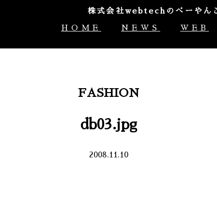
株式会社webtechのべー
HOME
NEWS
WEB
FASHION
db03.jpg
2008.11.10