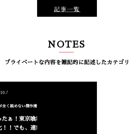
記事一覧
NOTES
プライベートな内容を雑記的に記述したカテゴリ
NEW
.10.7
が全く読めない傑作漫画がアニメ化！
ったぁ！東京喰種:reのアニ
化！！でも、連載中