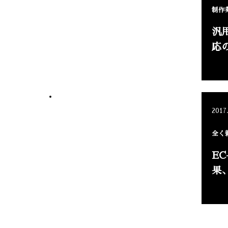
制作
汎
応
2017
全く
E
果