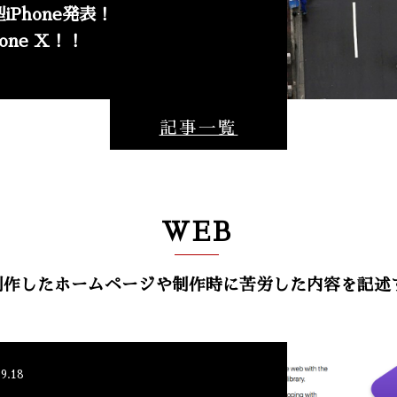
iPhone発表！その名も
hone X！！
記事一覧
WEB
hが制作したホームページや制作時に苦労した内容を記
NEW
.9.18