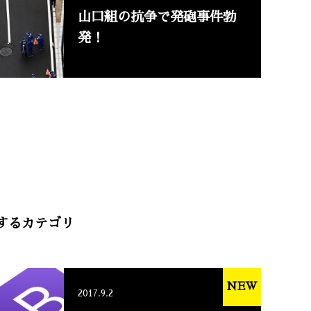
山口組の抗争で発砲事件勃
発！
述するカテゴリ
NEW
2017.9.2