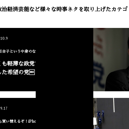
政治経済芸能など様々な時事ネタを取り上げたカテゴ
NEW
.10.9
百合子という中身のない政治家
くも軽薄な政党であると露
した希望の党
NEW
.9.17
も買い替えるぞ！iPhone！！