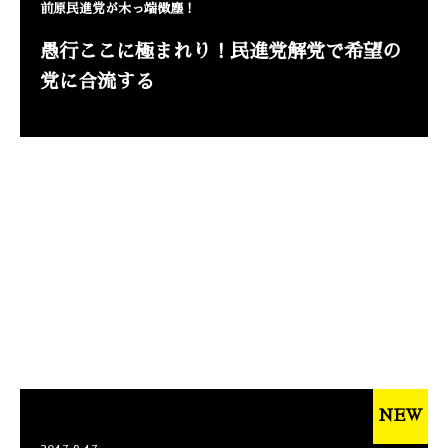
前原民進党が木っ端微塵！
愚行ここに極まれり！民進党解党で希望の
党に合流する
NEW