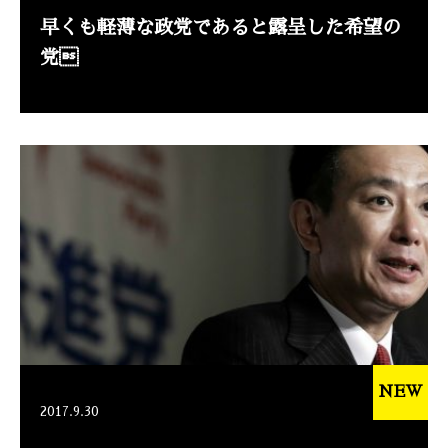
早くも軽薄な政党であると露呈した希望の
党
NEW
2017.9.30