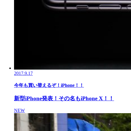
2017.9.17
今年も買い替えるぞ！iPhone！！
新型iPhone発表！その名もiPhone X！！
NEW