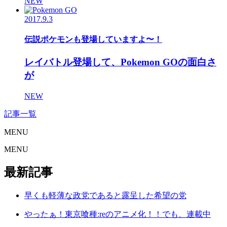
NEW
2017.9.3
伝説ポケモンも登場していますよ〜！
レイバトル登場して、Pokemon GOの面白さ
が
NEW
記事一覧
MENU
MENU
最新記事
早くも軽薄な政党であると露呈した希望の党
やったぁ！東京喰種:reのアニメ化！！でも、連載中