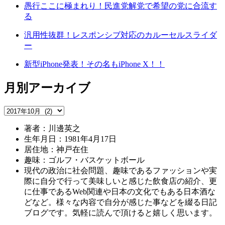
愚行ここに極まれり！民進党解党で希望の党に合流す
る
汎用性抜群！レスポンシブ対応のカルーセルスライダ
ー
新型iPhone発表！その名もiPhone X！！
月別アーカイブ
著者：川邊英之
生年月日：1981年4月17日
居住地：神戸在住
趣味：ゴルフ・バスケットボール
現代の政治に社会問題、趣味であるファッションや実
際に自分で行って美味しいと感じた飲食店の紹介、更
に仕事であるWeb関連や日本の文化でもある日本酒な
どなど。様々な内容で自分が感じた事などを綴る日記
ブログです。気軽に読んで頂けると嬉しく思います。