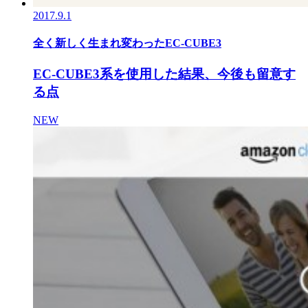
2017.9.1
全く新しく生まれ変わったEC-CUBE3
EC-CUBE3系を使用した結果、今後も留意す
る点
NEW