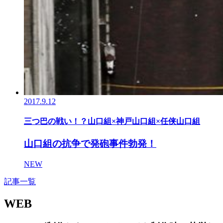
2017.9.12
三つ巴の戦い！？山口組×神戸山口組×任侠山口組
山口組の抗争で発砲事件勃発！
NEW
記事一覧
WEB