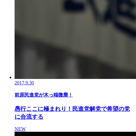
2017.9.30
前原民進党が木っ端微塵！
愚行ここに極まれり！民進党解党で希望の党
に合流する
NEW