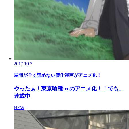
2017.10.7
展開が全く読めない傑作漫画がアニメ化！
やったぁ！東京喰種:reのアニメ化！！でも、
連載中
NEW