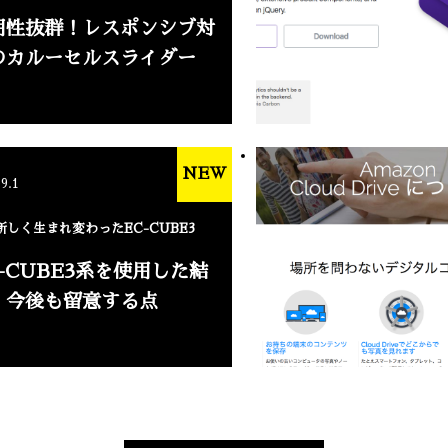
用性抜群！レスポンシブ対
のカルーセルスライダー
NEW
.9.1
新しく生まれ変わったEC-CUBE3
C-CUBE3系を使用した結
、今後も留意する点