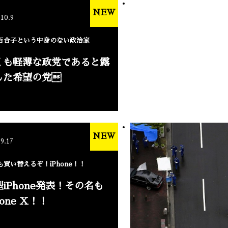
NEW
.10.9
百合子という中身のない政治家
くも軽薄な政党であると露
した希望の党
NEW
.9.17
も買い替えるぞ！iPhone！！
iPhone発表！その名も
hone X！！