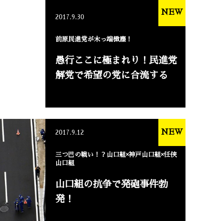
NEW
2017.9.30
前原民進党が木っ端微塵！
愚行ここに極まれり！民進党
解党で希望の党に合流する
NEW
2017.9.12
三つ巴の戦い！？山口組×神戸山口組×任侠
山口組
山口組の抗争で発砲事件勃
発！