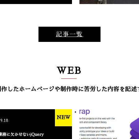
記事一覧
WEB
hが制作したホームページや制作時に苦労した内容を記
NEW
.9.18
業務に欠かせないjQuery