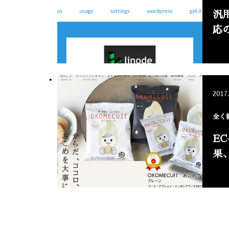
汎
応
2017
全く
E
果