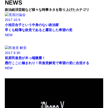
NEWS
政治経済芸能など様々な時事ネタを取り上げたカテゴリ
2017.10.9
小池百合子という中身のない政治家
早くも軽薄な政党であると露呈した希望の党
NEW
2017.9.30
前原民進党が木っ端微塵！
愚行ここに極まれり！民進党解党で希望の党に合流する
NEW