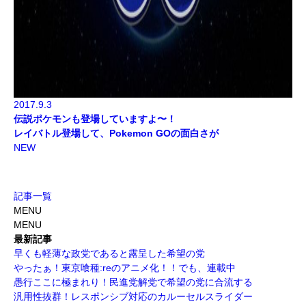
2017.9.3
伝説ポケモンも登場していますよ〜！
レイバトル登場して、Pokemon GOの面白さが
NEW
記事一覧
MENU
MENU
最新記事
早くも軽薄な政党であると露呈した希望の党
やったぁ！東京喰種:reのアニメ化！！でも、連載中
愚行ここに極まれり！民進党解党で希望の党に合流する
汎用性抜群！レスポンシブ対応のカルーセルスライダー