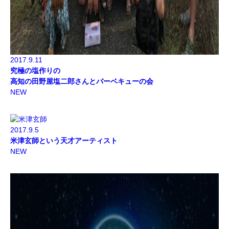
2017.9.11
究極の塩作りの
高知の田野屋塩二郎さんとバーベキューの会
NEW
2017.9.5
米津玄師という天才アーティスト
NEW