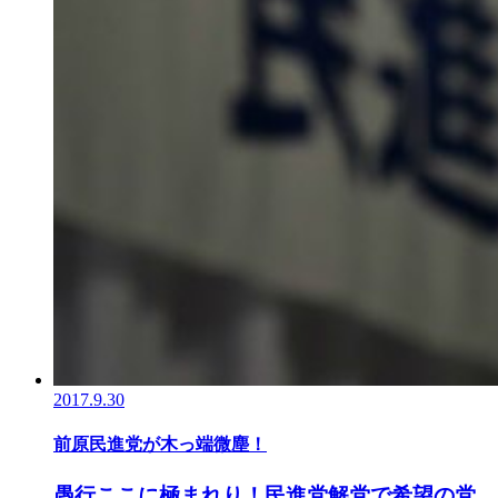
2017.9.30
前原民進党が木っ端微塵！
愚行ここに極まれり！民進党解党で希望の党