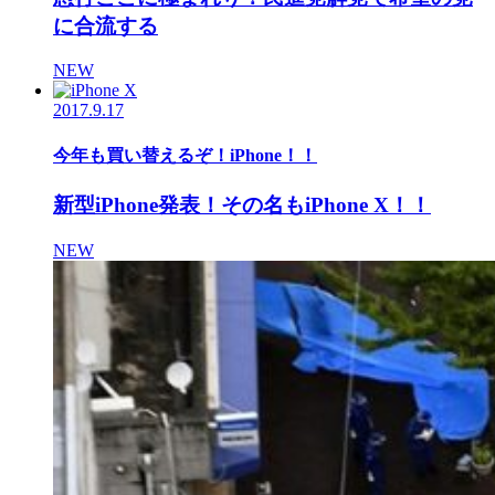
に合流する
NEW
2017.9.17
今年も買い替えるぞ！iPhone！！
新型iPhone発表！その名もiPhone X！！
NEW