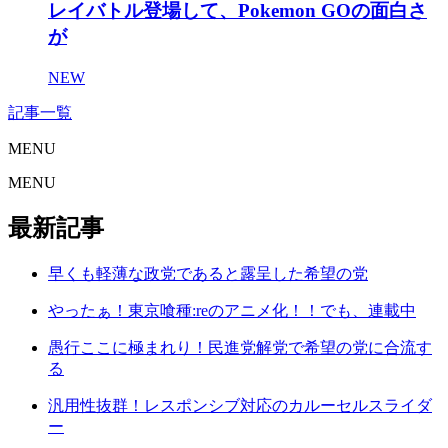
レイバトル登場して、Pokemon GOの面白さ
が
NEW
記事一覧
MENU
MENU
最新記事
早くも軽薄な政党であると露呈した希望の党
やったぁ！東京喰種:reのアニメ化！！でも、連載中
愚行ここに極まれり！民進党解党で希望の党に合流す
る
汎用性抜群！レスポンシブ対応のカルーセルスライダ
ー