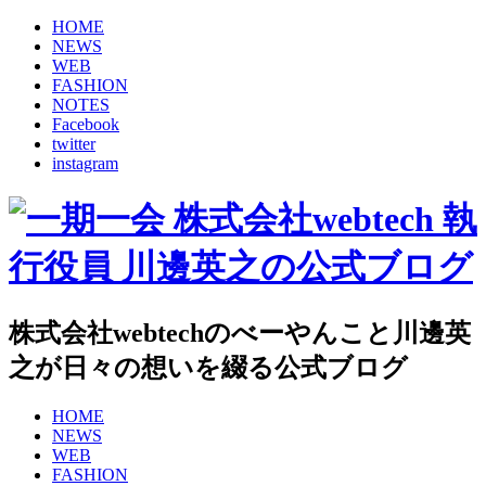
HOME
NEWS
WEB
FASHION
NOTES
Facebook
twitter
instagram
株式会社webtechのべーやんこと川邊英
之が日々の想いを綴る公式ブログ
HOME
NEWS
WEB
FASHION