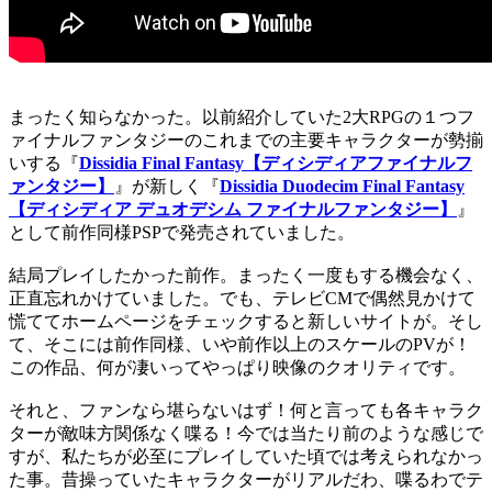
まったく知らなかった。以前紹介していた2大RPGの１つフ
ァイナルファンタジーのこれまでの主要キャラクターが勢揃
いする『
Dissidia Final Fantasy【ディシディアファイナルフ
ァンタジー】
』が新しく『
Dissidia Duodecim Final Fantasy
【ディシディア デュオデシム ファイナルファンタジー】
』
として前作同様PSPで発売されていました。
結局プレイしたかった前作。まったく一度もする機会なく、
正直忘れかけていました。でも、テレビCMで偶然見かけて
慌ててホームページをチェックすると新しいサイトが。そし
て、そこには前作同様、いや前作以上のスケールのPVが！
この作品、何が凄いってやっぱり映像のクオリティです。
それと、ファンなら堪らないはず！何と言っても各キャラク
ターが敵味方関係なく喋る！今では当たり前のような感じで
すが、私たちが必至にプレイしていた頃では考えられなかっ
た事。昔操っていたキャラクターがリアルだわ、喋るわでテ