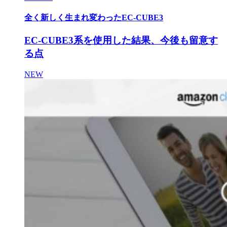
全く新しく生まれ変わったEC-CUBE3
EC-CUBE3系を使用した結果、今後も留意す
る点
NEW