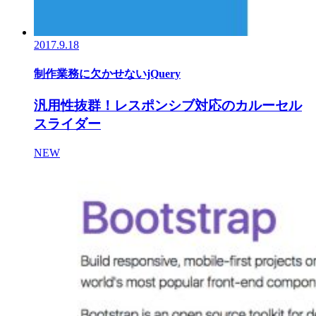
2017.9.18
制作業務に欠かせないjQuery
汎用性抜群！レスポンシブ対応のカルーセル
スライダー
NEW