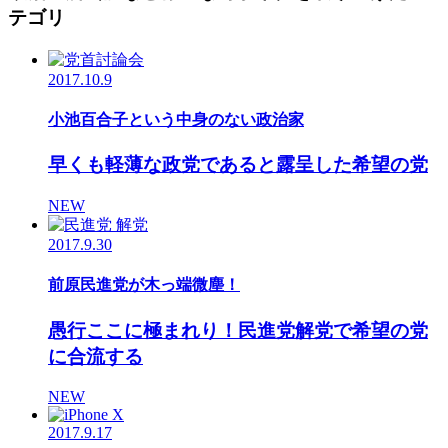
テゴリ
2017.10.9
小池百合子という中身のない政治家
早くも軽薄な政党であると露呈した希望の党
NEW
2017.9.30
前原民進党が木っ端微塵！
愚行ここに極まれり！民進党解党で希望の党
に合流する
NEW
2017.9.17