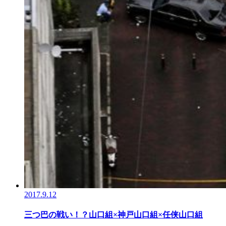
2017.9.12
三つ巴の戦い！？山口組×神戸山口組×任侠山口組