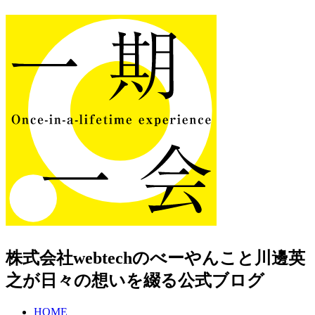
株式会社webtechのべーやんこと川邊英
之が日々の想いを綴る公式ブログ
HOME