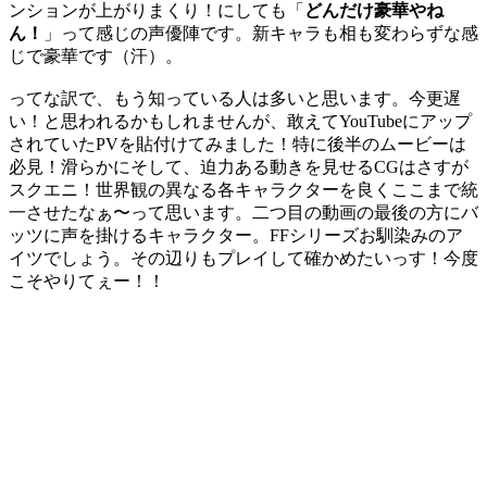
ンションが上がりまくり！にしても「
どんだけ豪華やね
ん！
」って感じの声優陣です。新キャラも相も変わらずな感
じで豪華です（汗）。
ってな訳で、もう知っている人は多いと思います。今更遅
い！と思われるかもしれませんが、敢えてYouTubeにアップ
されていたPVを貼付けてみました！特に後半のムービーは
必見！滑らかにそして、迫力ある動きを見せるCGはさすが
スクエニ！世界観の異なる各キャラクターを良くここまで統
一させたなぁ〜って思います。二つ目の動画の最後の方にバ
ッツに声を掛けるキャラクター。FFシリーズお馴染みのア
イツでしょう。その辺りもプレイして確かめたいっす！今度
こそやりてぇー！！