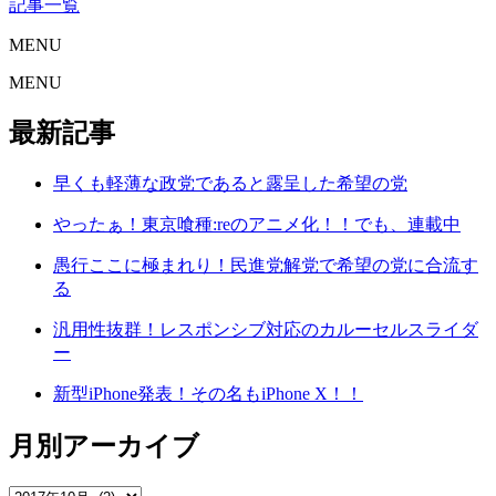
記事一覧
MENU
MENU
最新記事
早くも軽薄な政党であると露呈した希望の党
やったぁ！東京喰種:reのアニメ化！！でも、連載中
愚行ここに極まれり！民進党解党で希望の党に合流す
る
汎用性抜群！レスポンシブ対応のカルーセルスライダ
ー
新型iPhone発表！その名もiPhone X！！
月別アーカイブ