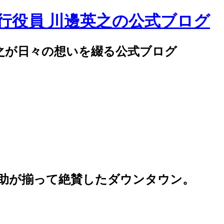
邊英之が日々の想いを綴る公式ブログ
助が揃って絶賛したダウンタウン。