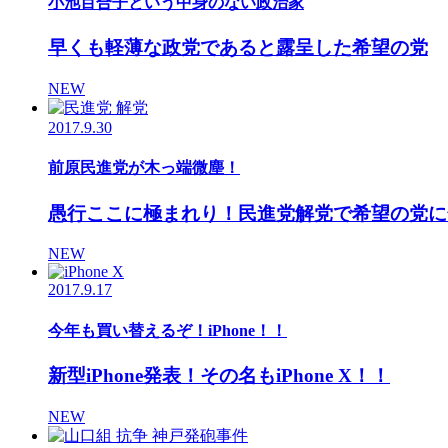
小池百合子という中身のない政治家
早くも軽薄な政党であると露呈した希望の党
NEW
2017.9.30
前原民進党が木っ端微塵！
愚行ここに極まれり！民進党解党で希望の党に
NEW
2017.9.17
今年も買い替えるぞ！iPhone！！
新型iPhone発表！その名もiPhone X！！
NEW