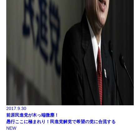
2017.9.30
前原民進党が木っ端微塵！
愚行ここに極まれり！民進党解党で希望の党に合流する
NEW