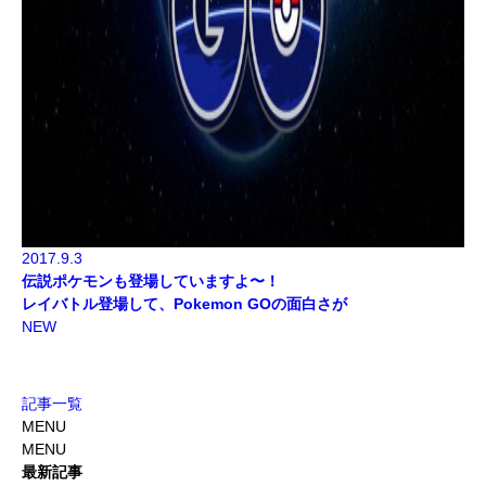
2017.9.3
伝説ポケモンも登場していますよ〜！
レイバトル登場して、Pokemon GOの面白さが
NEW
記事一覧
MENU
MENU
最新記事