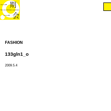
FASHION
133gln1_o
2009.5.4