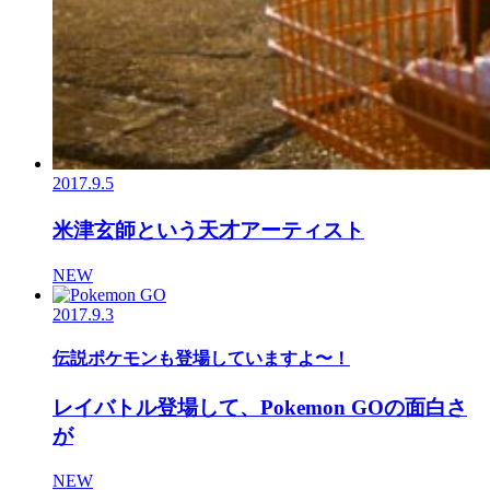
2017.9.5
米津玄師という天才アーティスト
NEW
2017.9.3
伝説ポケモンも登場していますよ〜！
レイバトル登場して、Pokemon GOの面白さ
が
NEW