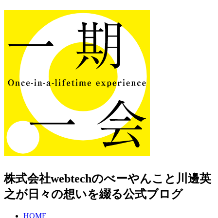
株式会社webtechのべーやんこと川邊英
之が日々の想いを綴る公式ブログ
HOME