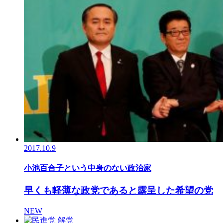
2017.10.9
小池百合子という中身のない政治家
早くも軽薄な政党であると露呈した希望の党
NEW