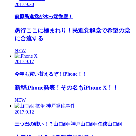
2017.9.30
前原民進党が木っ端微塵！
愚行ここに極まれり！民進党解党で希望の党
に合流する
NEW
2017.9.17
今年も買い替えるぞ！iPhone！！
新型iPhone発表！その名もiPhone X！！
NEW
2017.9.12
三つ巴の戦い！？山口組×神戸山口組×任侠山口組