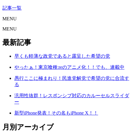
記事一覧
MENU
MENU
最新記事
早くも軽薄な政党であると露呈した希望の党
やったぁ！東京喰種:reのアニメ化！！でも、連載中
愚行ここに極まれり！民進党解党で希望の党に合流す
る
汎用性抜群！レスポンシブ対応のカルーセルスライダ
ー
新型iPhone発表！その名もiPhone X！！
月別アーカイブ