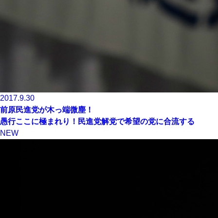
2017.9.30
前原民進党が木っ端微塵！
愚行ここに極まれり！民進党解党で希望の党に合流する
NEW