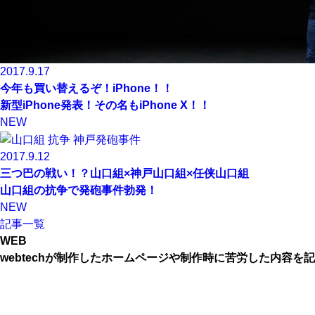
2017.9.17
今年も買い替えるぞ！iPhone！！
新型iPhone発表！その名もiPhone X！！
NEW
2017.9.12
三つ巴の戦い！？山口組×神戸山口組×任侠山口組
山口組の抗争で発砲事件勃発！
NEW
記事一覧
WEB
webtechが制作したホームページや制作時に苦労した内容を