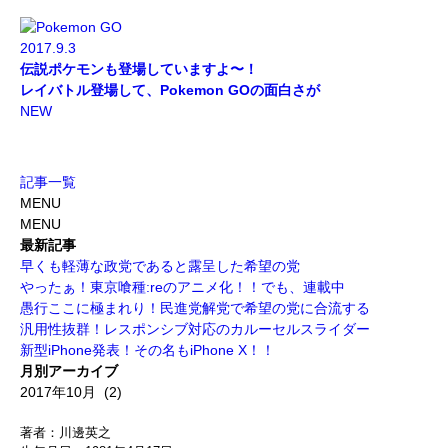
2017.9.3
伝説ポケモンも登場していますよ〜！
レイバトル登場して、Pokemon GOの面白さが
NEW
記事一覧
MENU
MENU
最新記事
早くも軽薄な政党であると露呈した希望の党
やったぁ！東京喰種:reのアニメ化！！でも、連載中
愚行ここに極まれり！民進党解党で希望の党に合流する
汎用性抜群！レスポンシブ対応のカルーセルスライダー
新型iPhone発表！その名もiPhone X！！
月別アーカイブ
著者：川邊英之