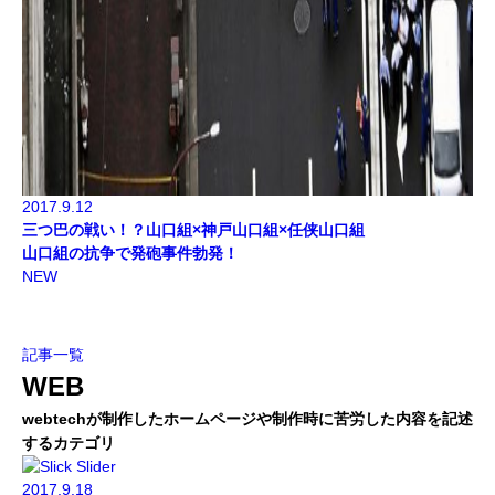
2017.9.12
三つ巴の戦い！？山口組×神戸山口組×任侠山口組
山口組の抗争で発砲事件勃発！
NEW
記事一覧
WEB
webtechが制作したホームページや制作時に苦労した内容を記述
するカテゴリ
2017.9.18