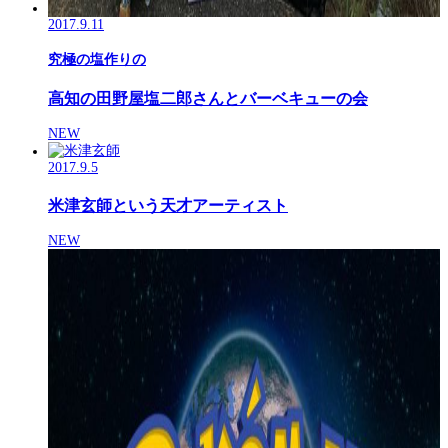
2017.9.11
究極の塩作りの
高知の田野屋塩二郎さんとバーベキューの会
NEW
2017.9.5
米津玄師という天才アーティスト
NEW