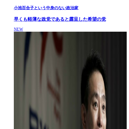
小池百合子という中身のない政治家
早くも軽薄な政党であると露呈した希望の党
NEW