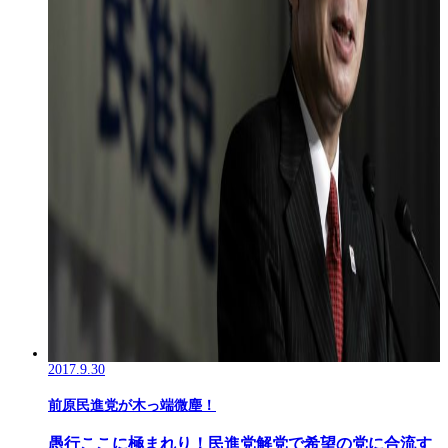
2017.9.30
前原民進党が木っ端微塵！
愚行ここに極まれり！民進党解党で希望の党に合流す