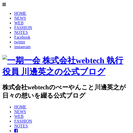
HOME
NEWS
WEB
FASHION
NOTES
Facebook
twitter
instagram
株式会社webtechのべーやんこと川邊英之が
日々の想いを綴る公式ブログ
HOME
NEWS
WEB
FASHION
NOTES