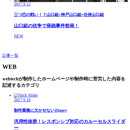
2017.9.12
三つ巴の戦い！？山口組×神戸山口組×任侠山口組
山口組の抗争で発砲事件勃発！
NEW
記事一覧
WEB
webtechが制作したホームページや制作時に苦労した内容を
記述するカテゴリ
2017.9.18
制作業務に欠かせないjQuery
汎用性抜群！レスポンシブ対応のカルーセルスライダ
ー