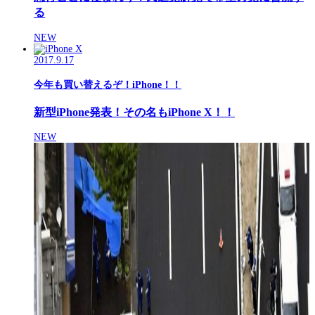
る
NEW
2017.9.17
今年も買い替えるぞ！iPhone！！
新型iPhone発表！その名もiPhone X！！
NEW