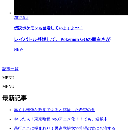
2017.9.3
伝説ポケモンも登場していますよ〜！
レイバトル登場して、Pokemon GOの面白さが
NEW
記事一覧
MENU
MENU
最新記事
早くも軽薄な政党であると露呈した希望の党
やったぁ！東京喰種:reのアニメ化！！でも、連載中
愚行ここに極まれり！民進党解党で希望の党に合流する