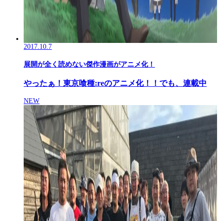
2017.10.7
展開が全く読めない傑作漫画がアニメ化！
やったぁ！東京喰種:reのアニメ化！！でも、連載中
NEW