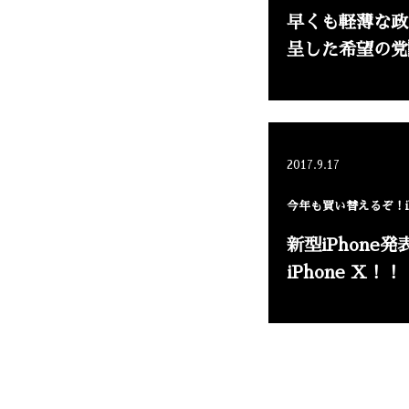
早くも軽薄な政
呈した希望の党
2017.9.17
今年も買い替えるぞ！iP
新型iPhone
iPhone X！！