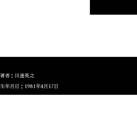
著者：川邊英之
生年月日：1981年4月17日
居住地：神戸在住
趣味：ゴルフ・バスケットボール
現代の政治に社会問題、趣味であるファッションや実際に自分
介、更に仕事であるWeb関連や日本の文化でもある日本酒な
などを綴る日記ブログです。気軽に読んで頂けると嬉しく思い