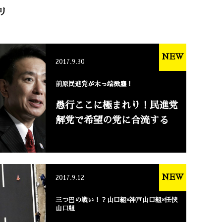
リ
NEW
2017.9.30
前原民進党が木っ端微塵！
愚行ここに極まれり！民進党
解党で希望の党に合流する
NEW
2017.9.12
三つ巴の戦い！？山口組×神戸山口組×任侠
山口組