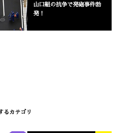
山口組の抗争で発砲事件勃
発！
述するカテゴリ