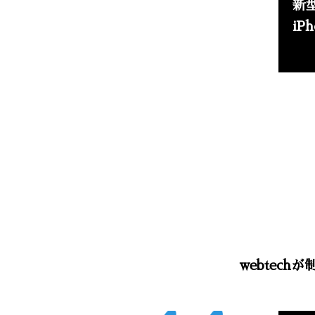
新型
iP
webtec