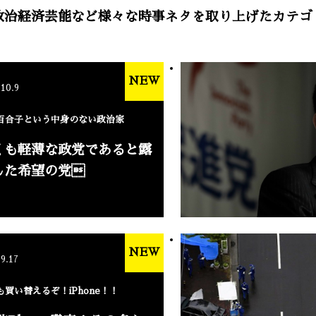
政治経済芸能など様々な時事ネタを取り上げたカテゴ
NEW
.10.9
百合子という中身のない政治家
くも軽薄な政党であると露
した希望の党
NEW
.9.17
も買い替えるぞ！iPhone！！