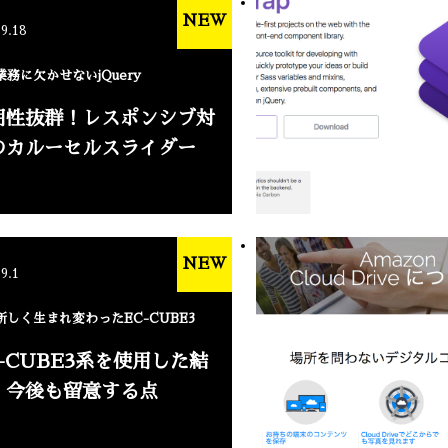
NEW
.9.18
業務に欠かせないjQuery
用性抜群！レスポンシブ対
のカルーセルスライダー
NEW
.9.1
新しく生まれ変わったEC-CUBE3
C-CUBE3系を使用した結
、今後も留意する点