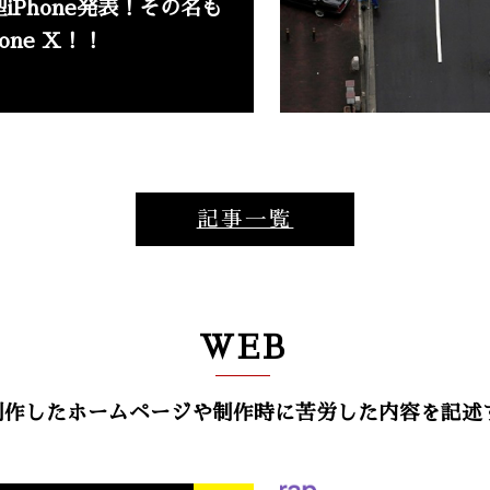
iPhone発表！その名も
hone X！！
記事一覧
WEB
hが制作したホームページや制作時に苦労した内容を記