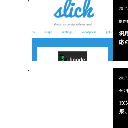
2017
制作
汎
応
2017
全く
E
果