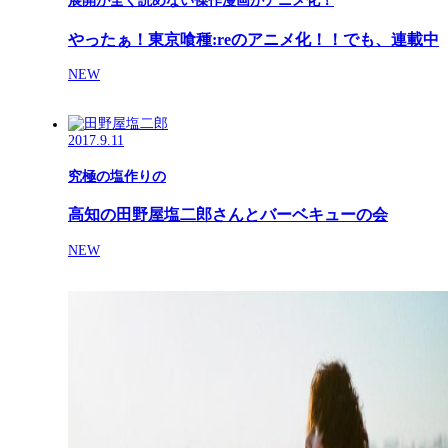
展開が全く読めない傑作漫画がアニメ化！
やったぁ！東京喰種:reのアニメ化！！でも、連載中
NEW
2017.9.11
究極の塩作りの
高知の田野屋塩二郎さんとバーベキューの会
NEW