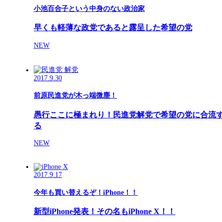
小池百合子という中身のない政治家
早くも軽薄な政党であると露呈した希望の党
NEW
2017.9.30
前原民進党が木っ端微塵！
愚行ここに極まれり！民進党解党で希望の党に合流
る
NEW
2017.9.17
今年も買い替えるぞ！iPhone！！
新型iPhone発表！その名もiPhone X！！