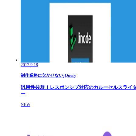
2017.9.18
制作業務に欠かせないjQuery
汎用性抜群！レスポンシブ対応のカルーセルスライ
ー
NEW