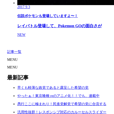
2017.9.3
伝説ポケモンも登場していますよ〜！
レイバトル登場して、Pokemon GOの面白さが
NEW
記事一覧
MENU
MENU
最新記事
早くも軽薄な政党であると露呈した希望の党
やったぁ！東京喰種:reのアニメ化！！でも、連載中
愚行ここに極まれり！民進党解党で希望の党に合流する
汎用性抜群！レスポンシブ対応のカルーセルスライダー