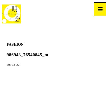
FASHION
986943_76540845_m
2010.6.22