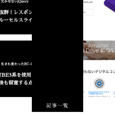
欠かせないjQuery
抜群！レスポンシブ対
ルーセルスライダー
NEW
生まれ変わったEC-CUBE3
CUBE3系を使用した結
後も留意する点
記事一覧