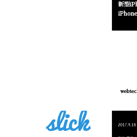
新型i
iPho
web
2017.9.18