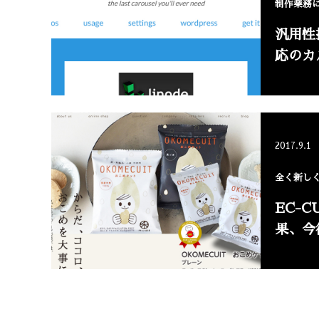
制作業務に
汎用性
応のカ
2017.9.1
全く新しく
EC-
果、今