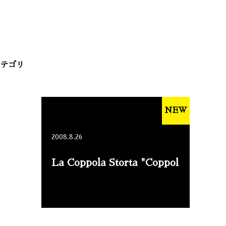
テゴリ
NEW
2008.8.26
La Coppola Storta "Coppol