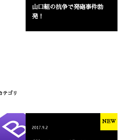
山口組の抗争で発砲事件勃
発！
カテゴリ
NEW
2017.9.2