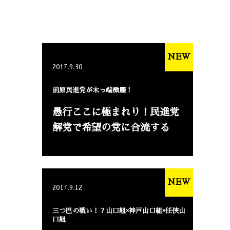
NEW
2017.9.30
前原民進党が木っ端微塵！
愚行ここに極まれり！民進党
解党で希望の党に合流する
NEW
2017.9.12
三つ巴の戦い！？山口組×神戸山口組×任侠山
口組