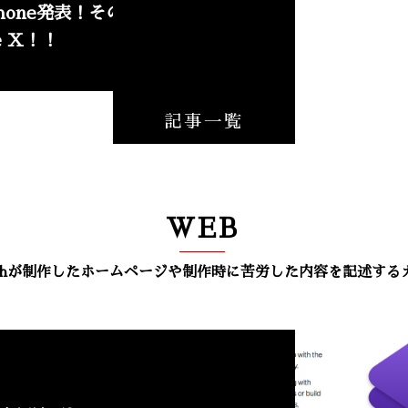
Phone発表！その名も
ne X！！
記事一覧
WEB
techが制作したホームページや制作時に苦労した内容を記述する
NEW