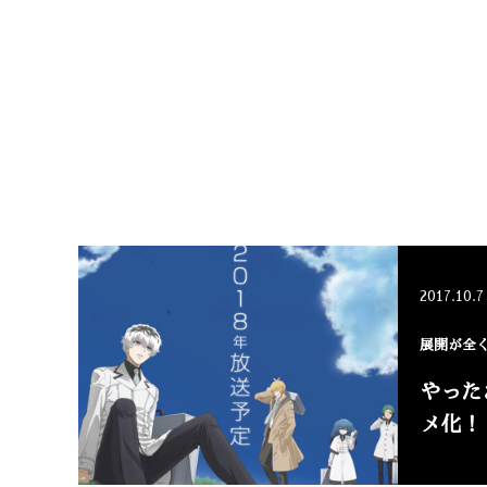
2017.10.7
展開が全
やった
メ化！