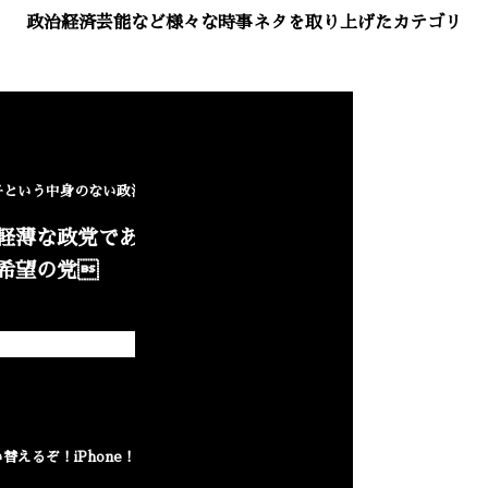
政治経済芸能など様々な時事ネタを取り上げたカテゴリ
NEW
子という中身のない政治家
軽薄な政党であると露
希望の党
NEW
替えるぞ！iPhone！！