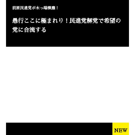
前原民進党が木っ端微塵！
愚行ここに極まれり！民進党解党で希望の
党に合流する
NEW