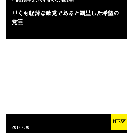
小池百合子という中身のない政治家
早くも軽薄な政党であると露呈した希望の
党
NEW
2017.9.30