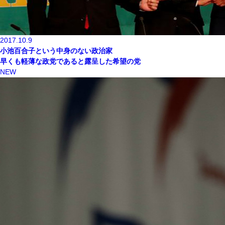
2017.10.9
小池百合子という中身のない政治家
早くも軽薄な政党であると露呈した希望の党
NEW