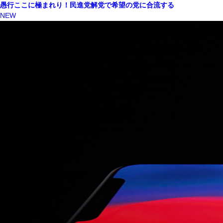
愚行ここに極まれり！民進党解党で希望の党に合流する
NEW