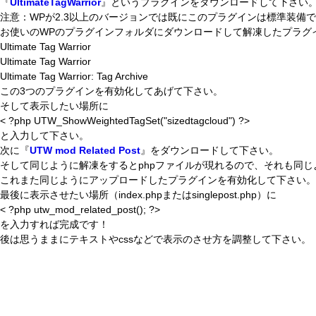
『
UltimateTagWarrior
』というプラグインをダウンロードして下さい
注意：WPが2.3以上のバージョンでは既にこのプラグインは標準装備
お使いのWPのプラグインフォルダにダウンロードして解凍したプラグ
Ultimate Tag Warrior
Ultimate Tag Warrior
Ultimate Tag Warrior: Tag Archive
この3つのプラグインを有効化してあげて下さい。
そして表示したい場所に
< ?php UTW_ShowWeightedTagSet("sizedtagcloud") ?>
と入力して下さい。
次に『
UTW mod Related Post
』をダウンロードして下さい。
そして同じように解凍をするとphpファイルが現れるので、それも同
これまた同じようにアップロードしたプラグインを有効化して下さい。
最後に表示させたい場所（index.phpまたはsinglepost.php）に
< ?php utw_mod_related_post(); ?>
を入力すれば完成です！
後は思うままにテキストやcssなどで表示のさせ方を調整して下さい。