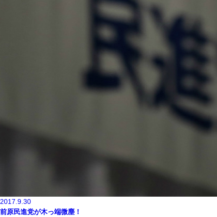
2017.9.30
前原民進党が木っ端微塵！