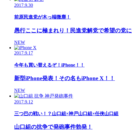
2017.9.30
前原民進党が木っ端微塵！
愚行ここに極まれり！民進党解党で希望の党に
NEW
2017.9.17
今年も買い替えるぞ！iPhone！！
新型iPhone発表！その名もiPhone X！！
NEW
2017.9.12
三つ巴の戦い！？山口組×神戸山口組×任侠山口組
山口組の抗争で発砲事件勃発！