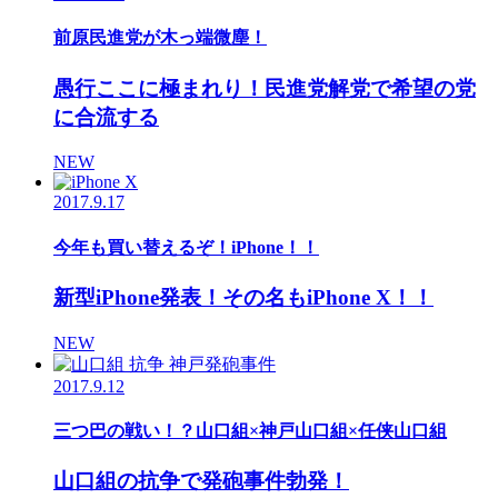
前原民進党が木っ端微塵！
愚行ここに極まれり！民進党解党で希望の党
に合流する
NEW
2017.9.17
今年も買い替えるぞ！iPhone！！
新型iPhone発表！その名もiPhone X！！
NEW
2017.9.12
三つ巴の戦い！？山口組×神戸山口組×任侠山口組
山口組の抗争で発砲事件勃発！