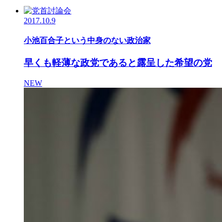
2017.10.9
小池百合子という中身のない政治家
早くも軽薄な政党であると露呈した希望の党
NEW