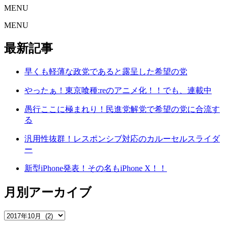
MENU
MENU
最新記事
早くも軽薄な政党であると露呈した希望の党
やったぁ！東京喰種:reのアニメ化！！でも、連載中
愚行ここに極まれり！民進党解党で希望の党に合流す
る
汎用性抜群！レスポンシブ対応のカルーセルスライダ
ー
新型iPhone発表！その名もiPhone X！！
月別アーカイブ