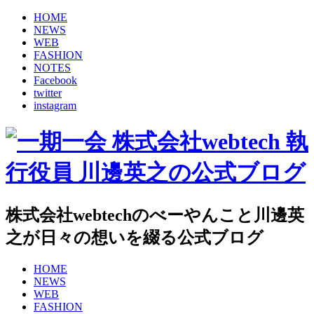
HOME
NEWS
WEB
FASHION
NOTES
Facebook
twitter
instagram
株式会社webtechのべーやんこと川邊英
之が日々の想いを綴る公式ブログ
HOME
NEWS
WEB
FASHION