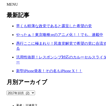
MENU
最新記事
早くも軽薄な政党であると露呈した希望の党
やったぁ！東京喰種:reのアニメ化！！でも、連載中
愚行ここに極まれり！民進党解党で希望の党に合流
る
汎用性抜群！レスポンシブ対応のカルーセルスライ
ー
新型iPhone発表！その名もiPhone X！！
月別アーカイブ
著者：川邊英之