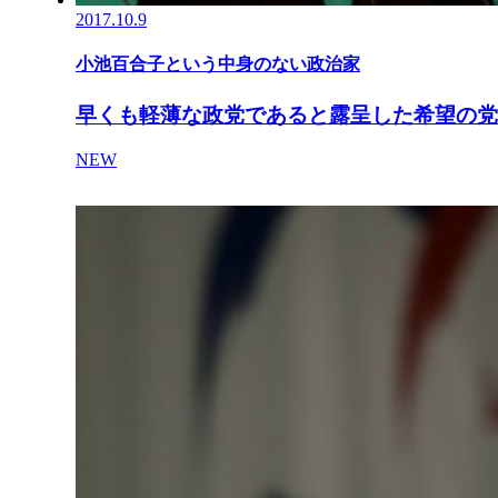
2017.10.9
小池百合子という中身のない政治家
早くも軽薄な政党であると露呈した希望の党
NEW