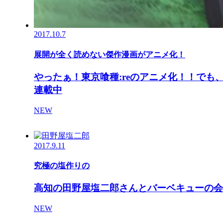
2017.10.7
展開が全く読めない傑作漫画がアニメ化！
やったぁ！東京喰種:reのアニメ化！！でも
連載中
NEW
2017.9.11
究極の塩作りの
高知の田野屋塩二郎さんとバーベキューの会
NEW