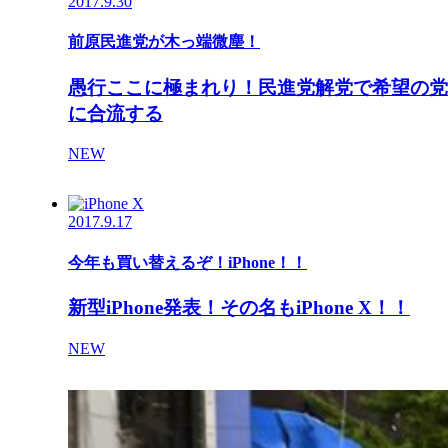
2017.9.30
前原民進党が木っ端微塵！
愚行ここに極まれり！民進党解党で希望の党
に合流する
NEW
2017.9.17
今年も買い替えるぞ！iPhone！！
新型iPhone発表！その名もiPhone X！！
NEW