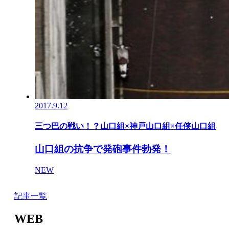
2017.9.12
三つ巴の戦い！？山口組×神戸山口組×任侠山口組
山口組の抗争で発砲事件勃発！
NEW
記事一覧
WEB