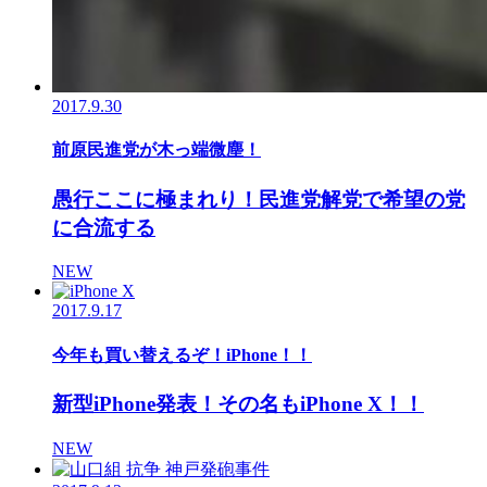
2017.9.30
前原民進党が木っ端微塵！
愚行ここに極まれり！民進党解党で希望の党
に合流する
NEW
2017.9.17
今年も買い替えるぞ！iPhone！！
新型iPhone発表！その名もiPhone X！！
NEW