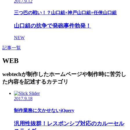
2017.9.12
三つ巴の戦い！？山口組×神戸山口組×任侠山口組
山口組の抗争で発砲事件勃発！
NEW
記事一覧
WEB
webtechが制作したホームページや制作時に苦労し
た内容を記述するカテゴリ
2017.9.18
制作業務に欠かせないjQuery
汎用性抜群！レスポンシブ対応のカルーセル