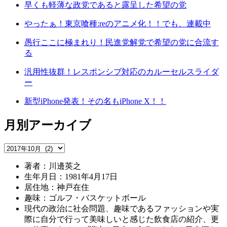
早くも軽薄な政党であると露呈した希望の党
やったぁ！東京喰種:reのアニメ化！！でも、連載中
愚行ここに極まれり！民進党解党で希望の党に合流す
る
汎用性抜群！レスポンシブ対応のカルーセルスライダ
ー
新型iPhone発表！その名もiPhone X！！
月別アーカイブ
著者：川邊英之
生年月日：1981年4月17日
居住地：神戸在住
趣味：ゴルフ・バスケットボール
現代の政治に社会問題、趣味であるファッションや実
際に自分で行って美味しいと感じた飲食店の紹介、更