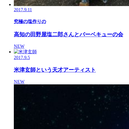
2017.9.11
究極の塩作りの
高知の田野屋塩二郎さんとバーベキューの会
NEW
2017.9.5
米津玄師という天才アーティスト
NEW