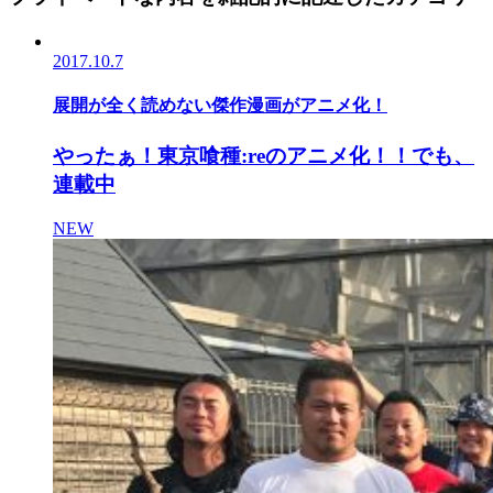
2017.10.7
展開が全く読めない傑作漫画がアニメ化！
やったぁ！東京喰種:reのアニメ化！！でも、
連載中
NEW