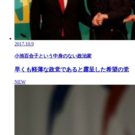
2017.10.9
小池百合子という中身のない政治家
早くも軽薄な政党であると露呈した希望の党
NEW