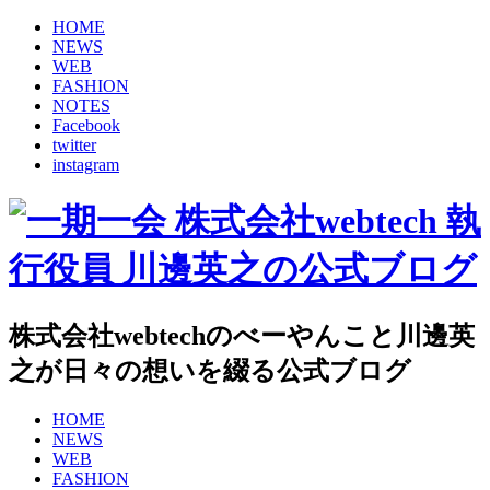
HOME
NEWS
WEB
FASHION
NOTES
Facebook
twitter
instagram
株式会社webtechのべーやんこと川邊英
之が日々の想いを綴る公式ブログ
HOME
NEWS
WEB
FASHION