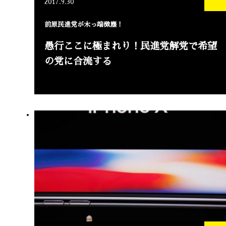
2017.9.30
前原民進党が木っ端微塵！
愚行ここに極まれり！民進党解党で希望
の党に合流する