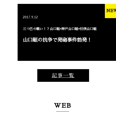
NE
2017.9.12
三つ巴の戦い！？山口組×神戸山口組×任侠山口組
山口組の抗争で発砲事件勃発！
記事一覧
WEB