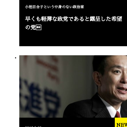
小池百合子という中身のない政治家
早くも軽薄な政党であると露呈した希望
の党
NE