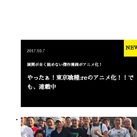
NE
2017.10.7
展開が全く読めない傑作漫画がアニメ化！
やったぁ！東京喰種:reのアニメ化！！で
も、連載中