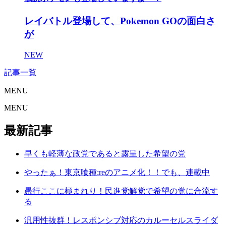
レイバトル登場して、Pokemon GOの面白さ
が
NEW
記事一覧
MENU
MENU
最新記事
早くも軽薄な政党であると露呈した希望の党
やったぁ！東京喰種:reのアニメ化！！でも、連載中
愚行ここに極まれり！民進党解党で希望の党に合流す
る
汎用性抜群！レスポンシブ対応のカルーセルスライダ