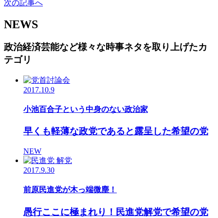
次の記事へ
NEWS
政治経済芸能など様々な時事ネタを取り上げたカ
テゴリ
2017.10.9
小池百合子という中身のない政治家
早くも軽薄な政党であると露呈した希望の党
NEW
2017.9.30
前原民進党が木っ端微塵！
愚行ここに極まれり！民進党解党で希望の党