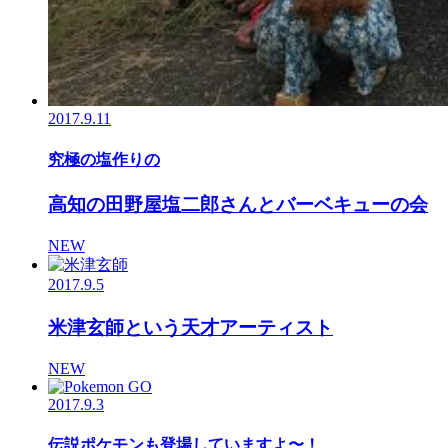
2017.9.11
究極の塩作りの
高知の田野屋塩二郎さんとバーベキューの会
NEW
2017.9.5
米津玄師という天才アーティスト
NEW
2017.9.3
伝説ポケモンも登場していますよ〜！