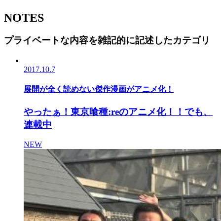
NOTES
プライベートな内容を雑記的に記述したカテゴリ
2017.10.7
展開が全く読めない傑作漫画がアニメ化！
やったぁ！東京喰種:reのアニメ化！！でも、
連載中
NEW