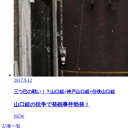
2017.9.12
三つ巴の戦い！？山口組×神戸山口組×任侠山口組
山口組の抗争で発砲事件勃発！
NEW
記事一覧