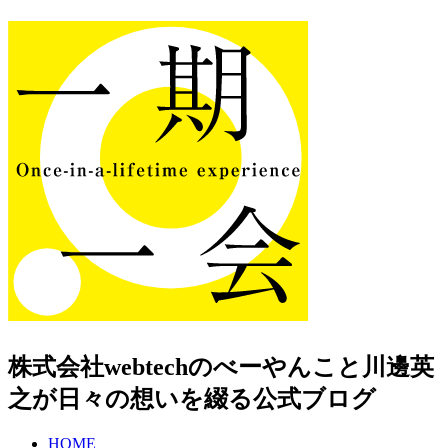
株式会社webtechのべーやんこと川邊英
之が日々の想いを綴る公式ブログ
HOME