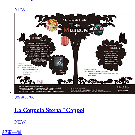
NEW
2008.8.26
La Coppola Storta "Coppol
NEW
記事一覧