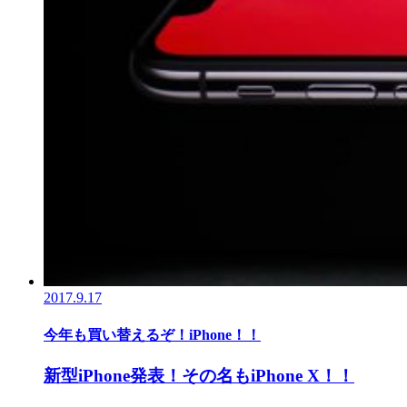
2017.9.17
今年も買い替えるぞ！iPhone！！
新型iPhone発表！その名もiPhone X！！